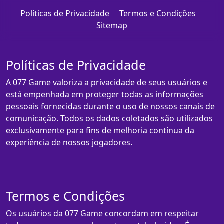
Políticas de Privacidade
Termos e Condições
Sitemap
Políticas de Privacidade
A 077 Game valoriza a privacidade de seus usuários e
está empenhada em proteger todas as informações
pessoais fornecidas durante o uso de nossos canais de
comunicação. Todos os dados coletados são utilizados
exclusivamente para fins de melhoria contínua da
experiência de nossos jogadores.
Termos e Condições
Os usuários da 077 Game concordam em respeitar