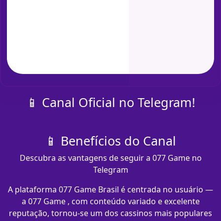
📱 Canal Oficial no Telegram!
📱 Benefícios do Canal
Descubra as vantagens de seguir a 077 Game no
Telegram
A plataforma 077 Game Brasil é centrada no usuário —
a 077 Game , com conteúdo variado e excelente
reputação, tornou-se um dos cassinos mais populares