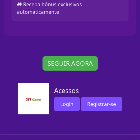
🎁 Receba bônus exclusivos
automaticamente
SEGUIR AGORA
Acessos
Login
Registrar-se