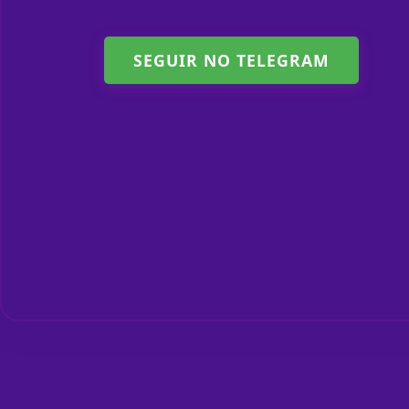
SEGUIR NO TELEGRAM