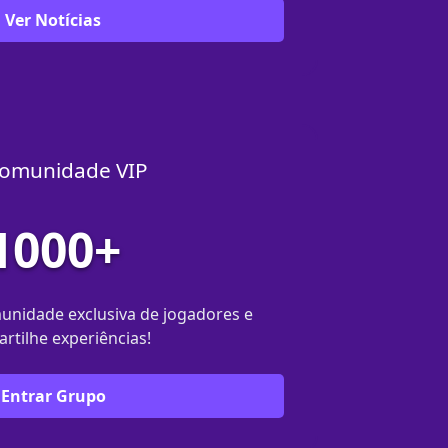
Ver Notícias
Comunidade VIP
1000+
unidade exclusiva de jogadores e
rtilhe experiências!
Entrar Grupo