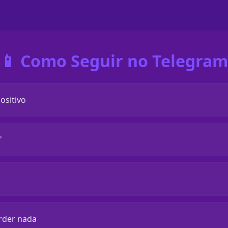
📱 Como Seguir no Telegram
ositivo
"
erder nada