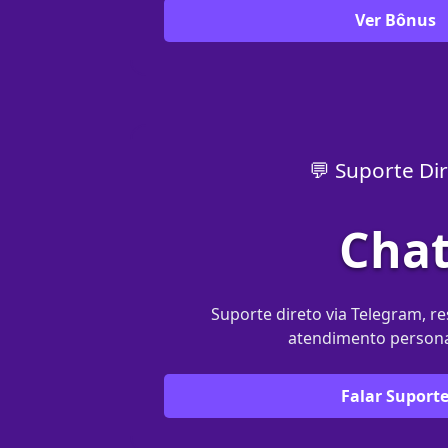
Ver Bônus
💬 Suporte Di
Cha
Suporte direto via Telegram, r
atendimento persona
Falar Suport