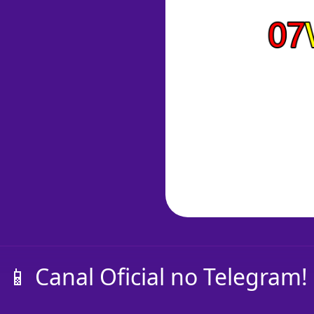
📱 Canal Oficial no Telegram!