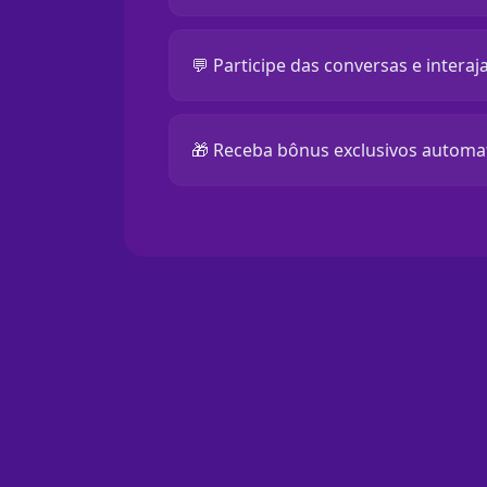
💬 Participe das conversas e interaj
🎁 Receba bônus exclusivos autom