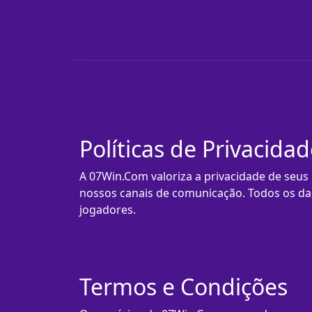
Políticas de Privacida
A 07Win.Com valoriza a privacidade de seu
nossos canais de comunicação. Todos os dad
jogadores.
Termos e Condições