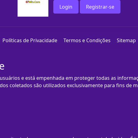
Login
Registrar-se
Políticas de Privacidade
Termos e Condições
Sitemap
de
s usuários e está empenhada em proteger todas as informaç
os coletados são utilizados exclusivamente para fins de m