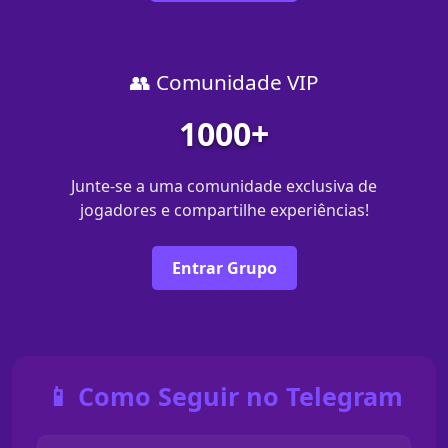
👥 Comunidade VIP
1000+
Junte-se a uma comunidade exclusiva de
jogadores e compartilhe experiências!
Entrar Grupo
📱 Como Seguir no Telegram