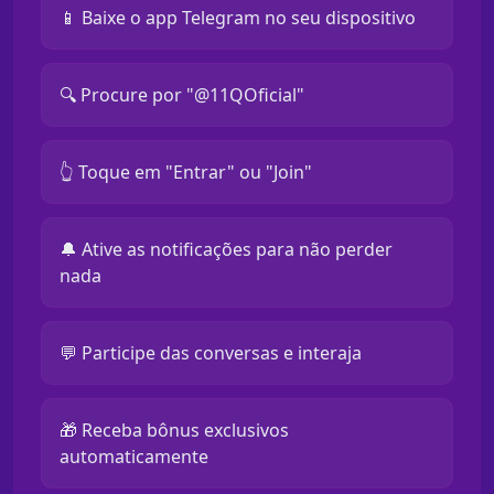
📱 Baixe o app Telegram no seu dispositivo
🔍 Procure por "@11QOficial"
👆 Toque em "Entrar" ou "Join"
🔔 Ative as notificações para não perder
nada
💬 Participe das conversas e interaja
🎁 Receba bônus exclusivos
automaticamente