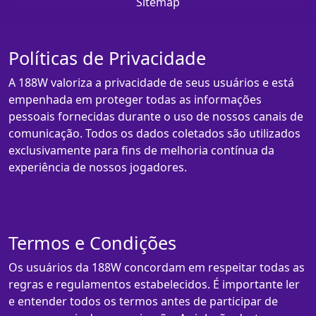
Sitemap
Políticas de Privacidade
A 188W valoriza a privacidade de seus usuários e está
empenhada em proteger todas as informações
pessoais fornecidas durante o uso de nossos canais de
comunicação. Todos os dados coletados são utilizados
exclusivamente para fins de melhoria contínua da
experiência de nossos jogadores.
Termos e Condições
Os usuários da 188W concordam em respeitar todas as
regras e regulamentos estabelecidos. É importante ler
e entender todos os termos antes de participar de