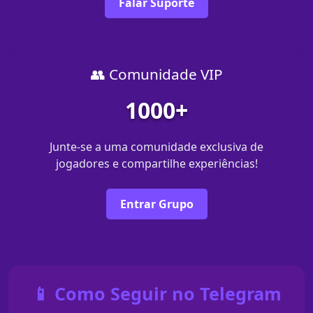
Falar Suporte
👥 Comunidade VIP
1000+
Junte-se a uma comunidade exclusiva de
jogadores e compartilhe experiências!
Entrar Grupo
📱 Como Seguir no Telegram