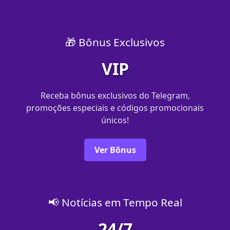
🎁 Bônus Exclusivos
VIP
Receba bônus exclusivos do Telegram,
promoções especiais e códigos promocionais
únicos!
Ver Bônus
📢 Notícias em Tempo Real
24/7