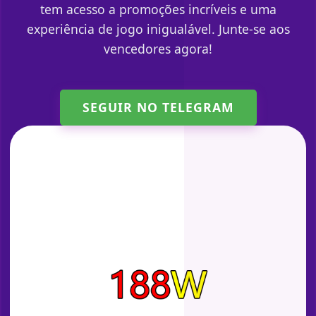
tem acesso a promoções incríveis e uma
experiência de jogo inigualável. Junte-se aos
vencedores agora!
SEGUIR NO TELEGRAM