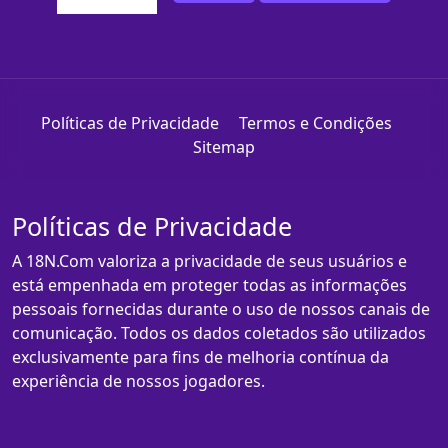
Políticas de Privacidade
Termos e Condições
Sitemap
Políticas de Privacidade
A 18N.Com valoriza a privacidade de seus usuários e
está empenhada em proteger todas as informações
pessoais fornecidas durante o uso de nossos canais de
comunicação. Todos os dados coletados são utilizados
exclusivamente para fins de melhoria contínua da
experiência de nossos jogadores.