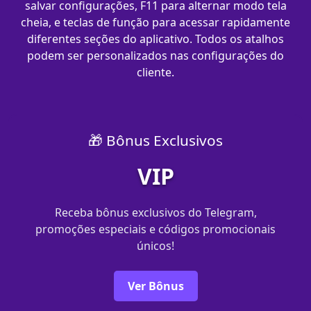
salvar configurações, F11 para alternar modo tela
cheia, e teclas de função para acessar rapidamente
diferentes seções do aplicativo. Todos os atalhos
podem ser personalizados nas configurações do
cliente.
🎁 Bônus Exclusivos
VIP
Receba bônus exclusivos do Telegram,
promoções especiais e códigos promocionais
únicos!
Ver Bônus