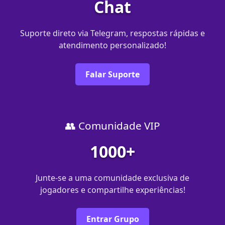
Chat
Suporte direto via Telegram, respostas rápidas e
atendimento personalizado!
Falar Suporte
👥 Comunidade VIP
1000+
Junte-se a uma comunidade exclusiva de
jogadores e compartilhe experiências!
Entrar Grupo