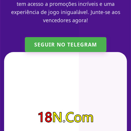
tem acesso a promoções incríveis e uma
experiência de jogo inigualável. Junte-se aos
vencedores agora!
SEGUIR NO TELEGRAM