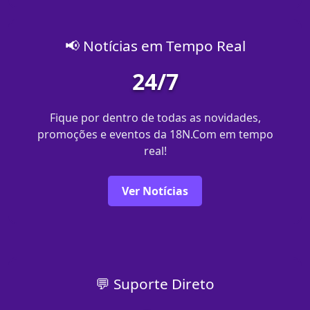
📢 Notícias em Tempo Real
24/7
Fique por dentro de todas as novidades,
promoções e eventos da 18N.Com em tempo
real!
Ver Notícias
💬 Suporte Direto