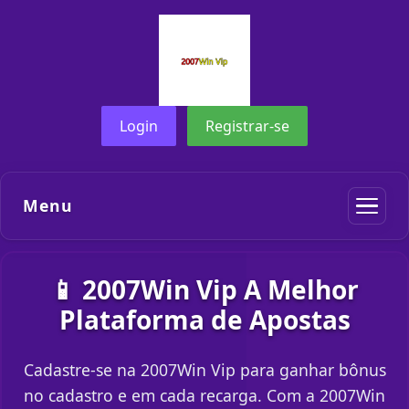
Login
Registrar-se
Menu
📱 2007Win Vip A Melhor
Plataforma de Apostas
Cadastre-se na 2007Win Vip para ganhar bônus
no cadastro e em cada recarga. Com a 2007Win