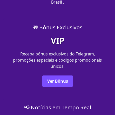
Brasil .
🎁 Bônus Exclusivos
VIP
Receba bônus exclusivos do Telegram,
promoções especiais e códigos promocionais
únicos!
Ver Bônus
📢 Notícias em Tempo Real