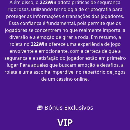
Além disso, o
222Win
adota práticas de segurança
rigorosas, utilizando tecnologia de criptografia para
proteger as informações e transações dos jogadores.
Essa confiança é fundamental, pois permite que os
jogadores se concentrem no que realmente importa: a
diversão e a emoção de girar a roda. Em resumo, a
roleta no
222Win
oferece uma experiência de jogo
envolvente e emocionante, com a certeza de que a
segurança e a satisfação do jogador estão em primeiro
lugar. Para aqueles que buscam emoção e desafios, a
roleta é uma escolha imperdível no repertório de jogos
de um cassino online.
🎁 Bônus Exclusivos
VIP