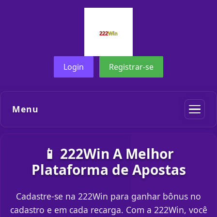
Login
Registrar-se
Menu
📱 222Win A Melhor
Plataforma de Apostas
Cadastre-se na 222Win para ganhar bônus no
cadastro e em cada recarga. Com a 222Win, você