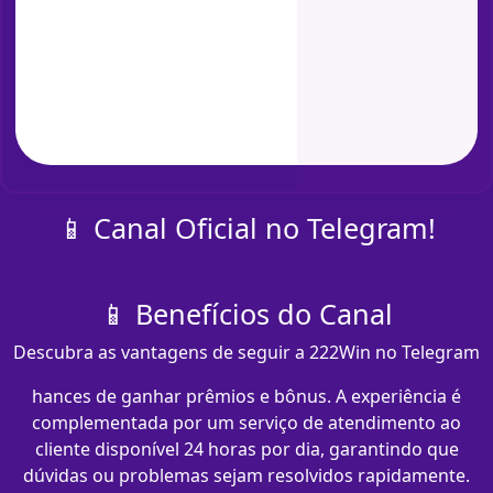
📱 Canal Oficial no Telegram!
📱 Benefícios do Canal
Descubra as vantagens de seguir a 222Win no Telegram
hances de ganhar prêmios e bônus. A experiência é
complementada por um serviço de atendimento ao
cliente disponível 24 horas por dia, garantindo que
dúvidas ou problemas sejam resolvidos rapidamente.