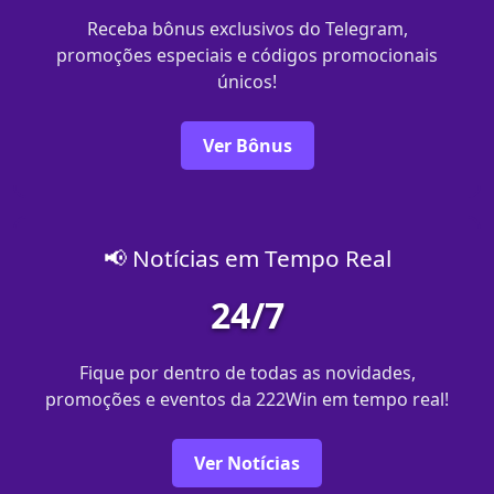
Receba bônus exclusivos do Telegram,
promoções especiais e códigos promocionais
únicos!
Ver Bônus
📢 Notícias em Tempo Real
24/7
Fique por dentro de todas as novidades,
promoções e eventos da 222Win em tempo real!
Ver Notícias