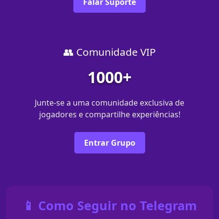
Falar Suporte
👥 Comunidade VIP
1000+
Junte-se a uma comunidade exclusiva de
jogadores e compartilhe experiências!
Entrar Grupo
📱 Como Seguir no Telegram