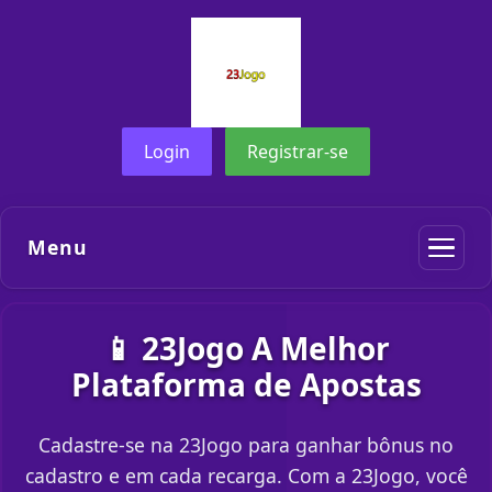
Login
Registrar-se
Menu
📱 23Jogo A Melhor
Plataforma de Apostas
Cadastre-se na 23Jogo para ganhar bônus no
cadastro e em cada recarga. Com a 23Jogo, você