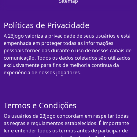
Sitemap
Políticas de Privacidade
A 23Jogo valoriza a privacidade de seus usuários e está
empenhada em proteger todas as informações
pessoais fornecidas durante o uso de nossos canais de
comunicação. Todos os dados coletados são utilizados
exclusivamente para fins de melhoria contínua da
experiência de nossos jogadores.
Termos e Condições
Os usuários da 23Jogo concordam em respeitar todas
as regras e regulamentos estabelecidos. É importante
ler e entender todos os termos antes de participar de