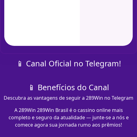
📱 Canal Oficial no Telegram!
📱 Benefícios do Canal
Descubra as vantagens de seguir a 289Win no Telegram
A 289Win 289Win Brasil é o cassino online mais
completo e seguro da atualidade — junte-se a nós e
comece agora sua jornada rumo aos prêmios!