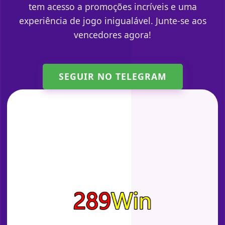
tem acesso a promoções incríveis e uma
experiência de jogo inigualável. Junte-se aos
vencedores agora!
SEGUIR NO TELEGRAM