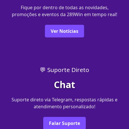
Fique por dentro de todas as novidades,
promoções e eventos da 289Win em tempo real!
Ver Notícias
💬 Suporte Direto
Chat
Suporte direto via Telegram, respostas rápidas e
atendimento personalizado!
Falar Suporte