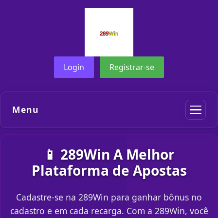
Login
Registrar-se
Menu
📱 289Win A Melhor
Plataforma de Apostas
Cadastre-se na 289Win para ganhar bônus no
cadastro e em cada recarga. Com a 289Win, você