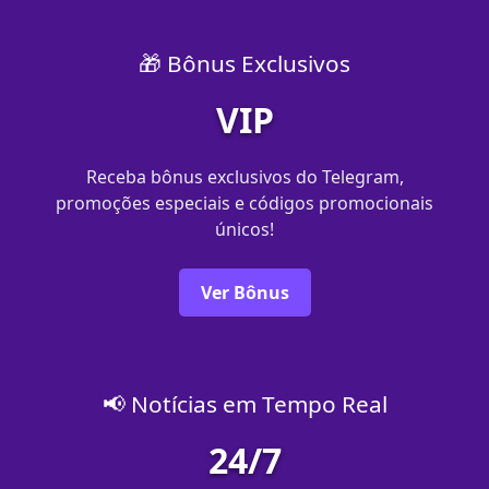
🎁 Bônus Exclusivos
VIP
Receba bônus exclusivos do Telegram,
promoções especiais e códigos promocionais
únicos!
Ver Bônus
📢 Notícias em Tempo Real
24/7