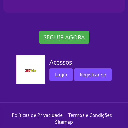
SEGUIR AGORA
Acessos
Login
Registrar-se
Políticas de Privacidade
Termos e Condições
Sitemap