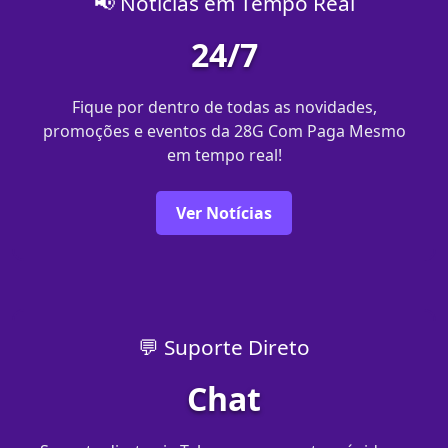
📢 Notícias em Tempo Real
24/7
Fique por dentro de todas as novidades,
promoções e eventos da 28G Com Paga Mesmo
em tempo real!
Ver Notícias
💬 Suporte Direto
Chat