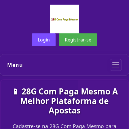
Login
Registrar-se
Menu
📱 28G Com Paga Mesmo A
Melhor Plataforma de
Apostas
Cadastre-se na 28G Com Paga Mesmo para