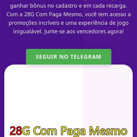
ganhar bônus no cadastro e em cada recarga.
Com a 28G Com Paga Mesmo, você tem acesso a
promoções incríveis e uma experiência de jogo
inigualável. Junte-se aos vencedores agora!
SEGUIR NO TELEGRAM