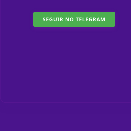
SEGUIR NO TELEGRAM