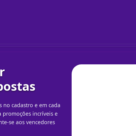
r
postas
s no cadastro e em cada
 promoções incríveis e
unte-se aos vencedores