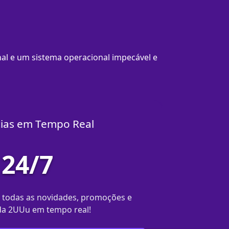
nal e um sistema operacional impecável e
cias em Tempo Real
24/7
e todas as novidades, promoções e
da 2UUu em tempo real!