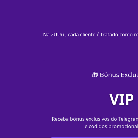
Na 2UUu , cada cliente é tratado como r
🎁 Bônus Exclu
VIP
Receba bônus exclusivos do Telegra
e códigos promocionai