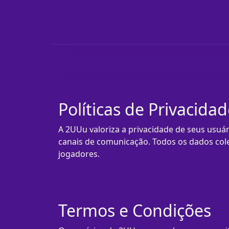
Políticas de Privacida
A 2UUu valoriza a privacidade de seus usu
canais de comunicação. Todos os dados cole
jogadores.
Termos e Condições