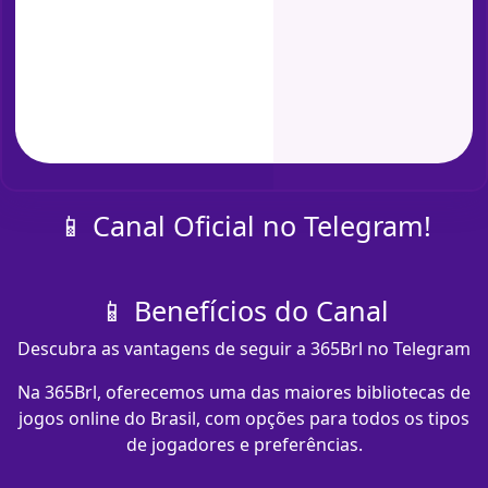
📱 Canal Oficial no Telegram!
📱 Benefícios do Canal
Descubra as vantagens de seguir a 365Brl no Telegram
Na 365Brl, oferecemos uma das maiores bibliotecas de
jogos online do Brasil, com opções para todos os tipos
de jogadores e preferências.