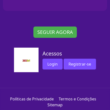
SEGUIR AGORA
Acessos
Login
Registrar-se
Políticas de Privacidade
Termos e Condições
Sitemap