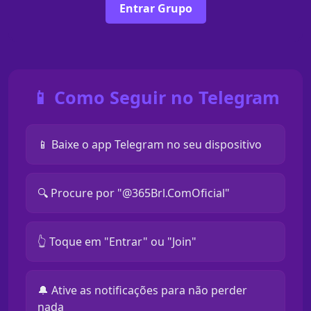
Entrar Grupo
📱 Como Seguir no Telegram
📱 Baixe o app Telegram no seu dispositivo
🔍 Procure por "@365Brl.ComOficial"
👆 Toque em "Entrar" ou "Join"
🔔 Ative as notificações para não perder
nada