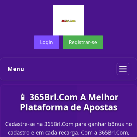
Login
Registrar-se
Menu
📱 365Brl.Com A Melhor
Plataforma de Apostas
Cadastre-se na 365Brl.Com para ganhar bônus no
cadastro e em cada recarga. Com a 365Brl.Com,