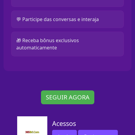
💬 Participe das conversas e interaja
🎁 Receba bônus exclusivos
automaticamente
SEGUIR AGORA
Acessos