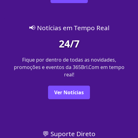
📢 Notícias em Tempo Real
24/7
Fique por dentro de todas as novidades,
promoções e eventos da 365Brl.Com em tempo
real!
Ver Notícias
💬 Suporte Direto