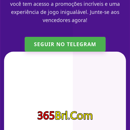
você tem acesso a promoções incríveis e uma
experiência de jogo inigualável. Junte-se aos
vencedores agora!
SEGUIR NO TELEGRAM