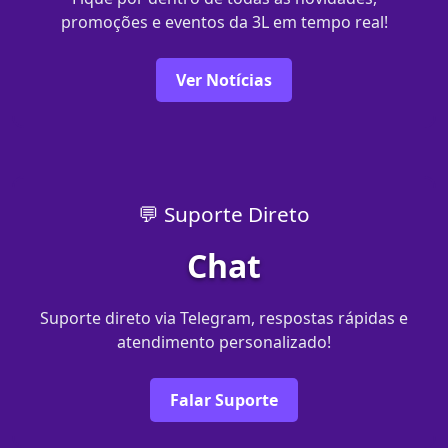
promoções e eventos da 3L em tempo real!
Ver Notícias
💬 Suporte Direto
Chat
Suporte direto via Telegram, respostas rápidas e
atendimento personalizado!
Falar Suporte