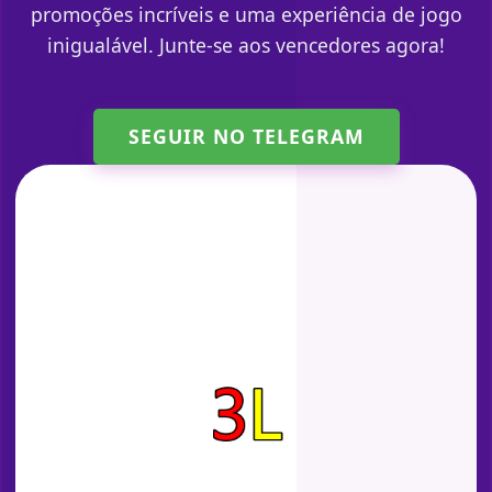
promoções incríveis e uma experiência de jogo
inigualável. Junte-se aos vencedores agora!
SEGUIR NO TELEGRAM