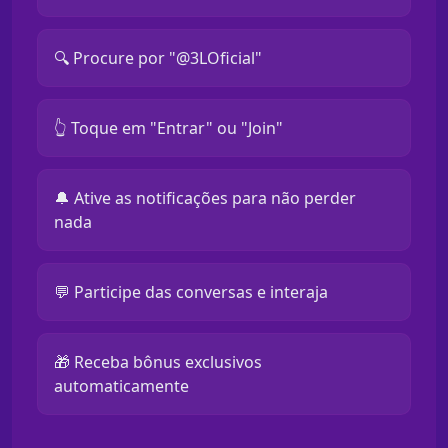
🔍 Procure por "@3LOficial"
👆 Toque em "Entrar" ou "Join"
🔔 Ative as notificações para não perder
nada
💬 Participe das conversas e interaja
🎁 Receba bônus exclusivos
automaticamente