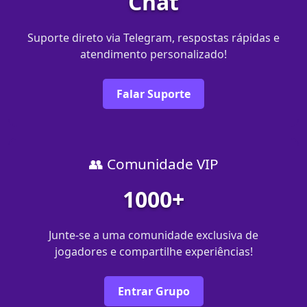
Chat
Suporte direto via Telegram, respostas rápidas e
atendimento personalizado!
Falar Suporte
👥 Comunidade VIP
1000+
Junte-se a uma comunidade exclusiva de
jogadores e compartilhe experiências!
Entrar Grupo