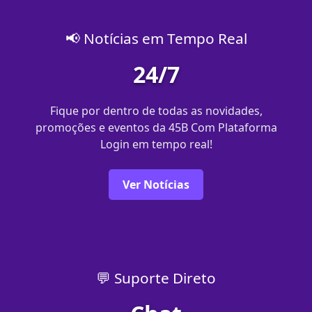
📢 Notícias em Tempo Real
24/7
Fique por dentro de todas as novidades,
promoções e eventos da 45B Com Plataforma
Login em tempo real!
Ver Notícias
💬 Suporte Direto