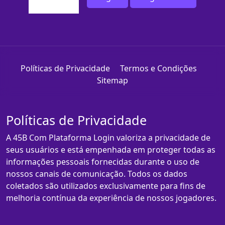
Políticas de Privacidade
Termos e Condições
Sitemap
Políticas de Privacidade
A 45B Com Plataforma Login valoriza a privacidade de
seus usuários e está empenhada em proteger todas as
informações pessoais fornecidas durante o uso de
nossos canais de comunicação. Todos os dados
coletados são utilizados exclusivamente para fins de
melhoria contínua da experiência de nossos jogadores.