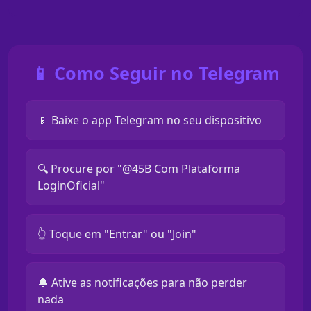
📱 Como Seguir no Telegram
📱 Baixe o app Telegram no seu dispositivo
🔍 Procure por "@45B Com Plataforma
LoginOficial"
👆 Toque em "Entrar" ou "Join"
🔔 Ative as notificações para não perder
nada