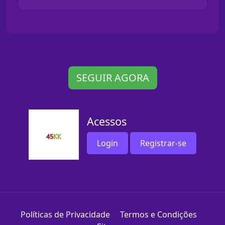
SEGUIR AGORA
Acessos
Login
Registrar-se
Políticas de Privacidade
Termos e Condições