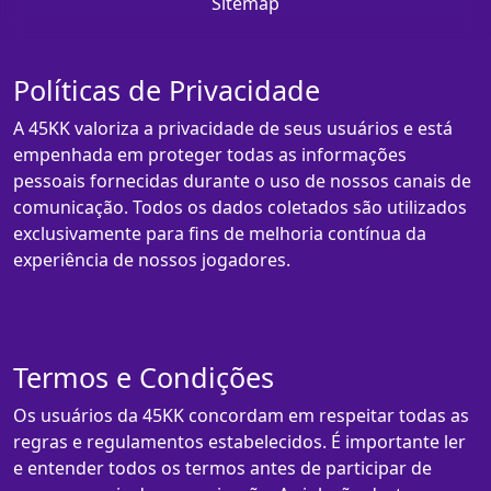
Sitemap
Políticas de Privacidade
A 45KK valoriza a privacidade de seus usuários e está
empenhada em proteger todas as informações
pessoais fornecidas durante o uso de nossos canais de
comunicação. Todos os dados coletados são utilizados
exclusivamente para fins de melhoria contínua da
experiência de nossos jogadores.
Termos e Condições
Os usuários da 45KK concordam em respeitar todas as
regras e regulamentos estabelecidos. É importante ler
e entender todos os termos antes de participar de