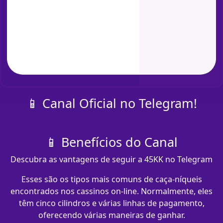
📱 Canal Oficial no Telegram!
📱 Benefícios do Canal
Descubra as vantagens de seguir a 45KK no Telegram
Esses são os tipos mais comuns de caça-níqueis
encontrados nos cassinos on-line. Normalmente, eles
têm cinco cilindros e várias linhas de pagamento,
oferecendo várias maneiras de ganhar.