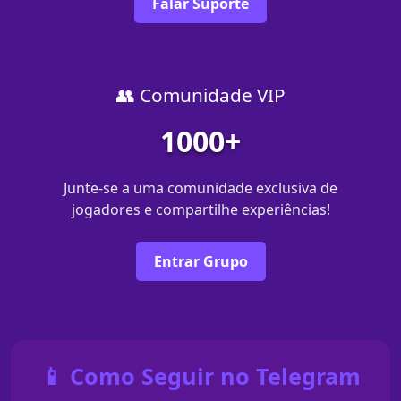
Falar Suporte
👥 Comunidade VIP
1000+
Junte-se a uma comunidade exclusiva de
jogadores e compartilhe experiências!
Entrar Grupo
📱 Como Seguir no Telegram