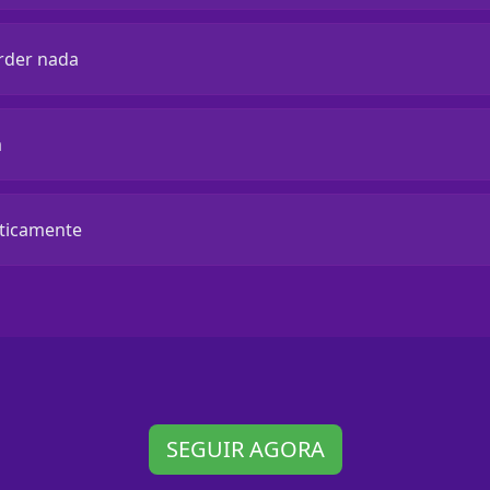
erder nada
a
aticamente
SEGUIR AGORA