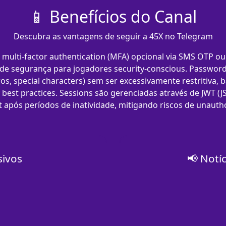
📱 Benefícios do Canal
Descubra as vantagens de seguir a 45X no Telegram
multi-factor authentication (MFA) opcional via SMS OTP ou
de segurança para jogadores security-conscious. Password
os, special characters) sem ser excessivamente restritiva
 best practices. Sessions são gerenciadas através de JWT (
t após períodos de inatividade, mitigando riscos de unauth
sivos
📢 Notí