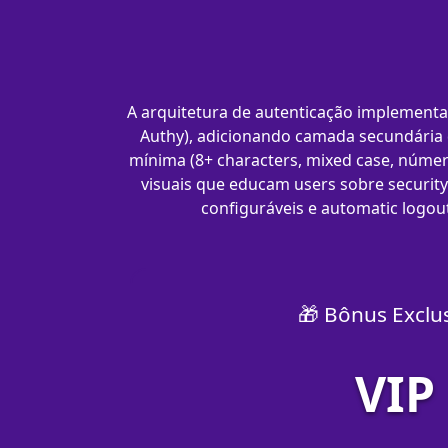
A arquitetura de autenticação implementa 
Authy), adicionando camada secundária 
mínima (8+ characters, mixed case, númer
visuais que educam users sobre security
configuráveis e automatic logou
🎁 Bônus Exclu
VIP