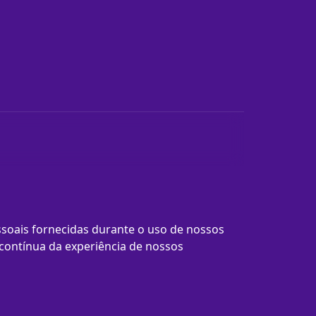
ssoais fornecidas durante o uso de nossos
 contínua da experiência de nossos