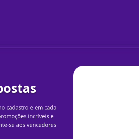
postas
no cadastro e em cada
promoções incríveis e
unte-se aos vencedores