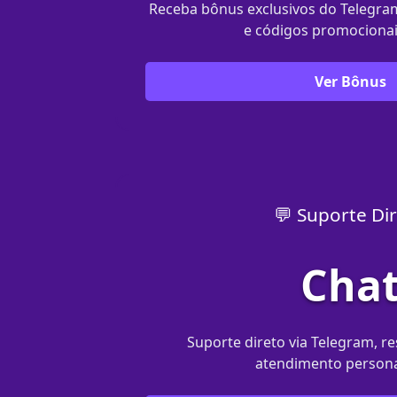
Receba bônus exclusivos do Telegra
e códigos promocionai
Ver Bônus
💬 Suporte Di
Cha
Suporte direto via Telegram, r
atendimento persona