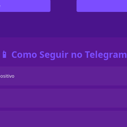
e
📱 Como Seguir no Telegram
ositivo