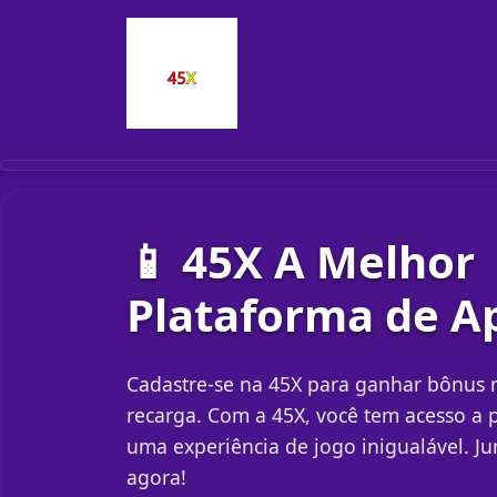
📱 45X A Melhor
Plataforma de A
Cadastre-se na 45X para ganhar bônus 
recarga. Com a 45X, você tem acesso a 
uma experiência de jogo inigualável. J
agora!