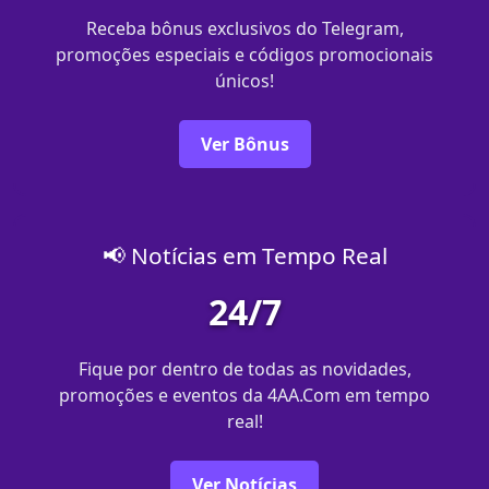
Receba bônus exclusivos do Telegram,
promoções especiais e códigos promocionais
únicos!
Ver Bônus
📢 Notícias em Tempo Real
24/7
Fique por dentro de todas as novidades,
promoções e eventos da 4AA.Com em tempo
real!
Ver Notícias