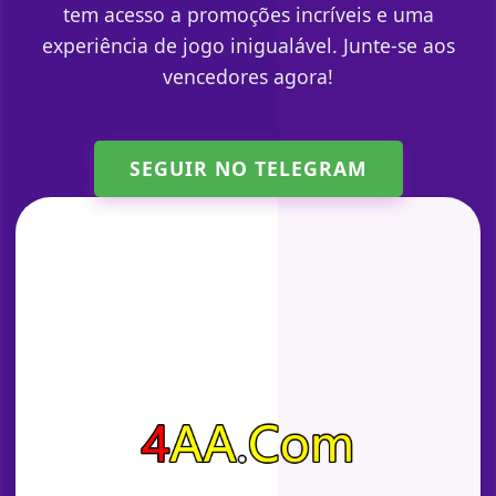
tem acesso a promoções incríveis e uma
experiência de jogo inigualável. Junte-se aos
vencedores agora!
SEGUIR NO TELEGRAM