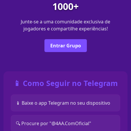
1000+
Junte-se a uma comunidade exclusiva de
jogadores e compartilhe experiências!
Entrar Grupo
📱 Como Seguir no Telegram
📱 Baixe o app Telegram no seu dispositivo
🔍 Procure por "@4AA.ComOficial"