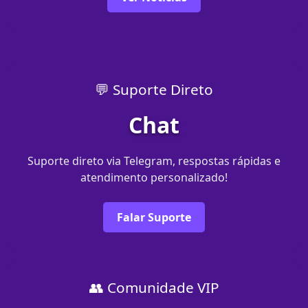
💬 Suporte Direto
Chat
Suporte direto via Telegram, respostas rápidas e
atendimento personalizado!
Falar Suporte
👥 Comunidade VIP