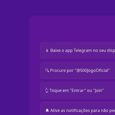
📱 Baixe o app Telegram no seu disp
🔍 Procure por "@500JogoOficial"
👆 Toque em "Entrar" ou "Join"
🔔 Ative as notificações para não p