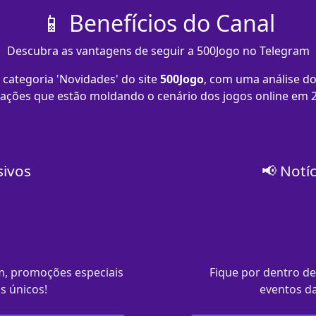
📱 Benefícios do Canal
Descubra as vantagens de seguir a 500Jogo no Telegram
categoria 'Novidades' do site
500Jogo
, com uma análise do
ações que estão moldando o cenário dos jogos online em 
sivos
📢 Notí
m, promoções especiais
Fique por dentro d
s únicos!
eventos d