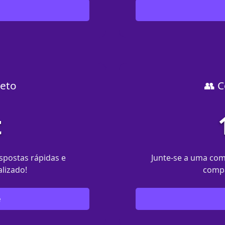
reto
👥 
t
espostas rápidas e
Junte-se a uma com
lizado!
compa
e