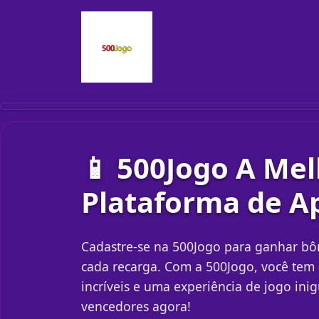
📱 500Jogo A Me
Plataforma de A
Cadastre-se na 500Jogo para ganhar bô
cada recarga. Com a 500Jogo, você tem
incríveis e uma experiência de jogo inig
vencedores agora!