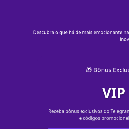
Descubra o que há de mais emocionante na 
inov
🎁 Bônus Exclu
VIP
Receba bônus exclusivos do Telegra
e códigos promocionai