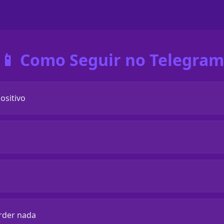
📱 Como Seguir no Telegram
ositivo
erder nada