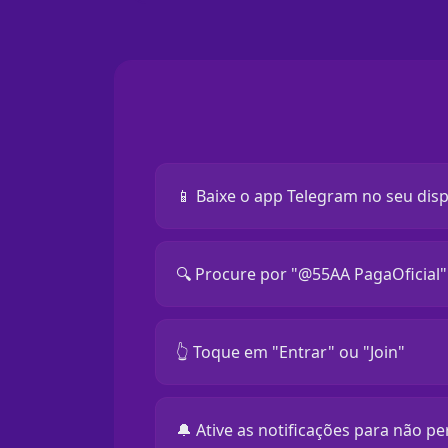
📱 Baixe o app Telegram no seu disp
🔍 Procure por "@55AA PagaOficial"
👆 Toque em "Entrar" ou "Join"
🔔 Ative as notificações para não p