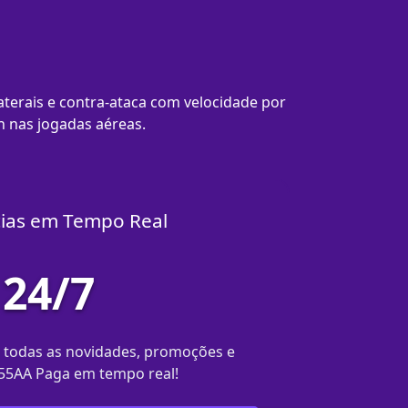
laterais e contra-ataca com velocidade por
 nas jogadas aéreas.
cias em Tempo Real
24/7
e todas as novidades, promoções e
55AA Paga em tempo real!