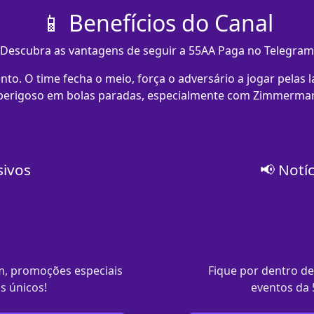
📱 Benefícios do Canal
Descubra as vantagens de seguir a 55AA Paga no Telegram
ento. O time fecha o meio, força o adversário a jogar pelas 
erigoso em bolas paradas, especialmente com Zimmerman
sivos
📢 Notí
m, promoções especiais
Fique por dentro d
s únicos!
eventos da 