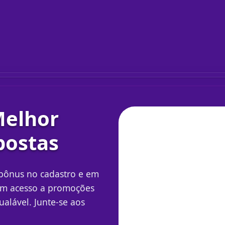
Melhor
postas
bônus no cadastro e em
em acesso a promoções
ualável. Junte-se aos