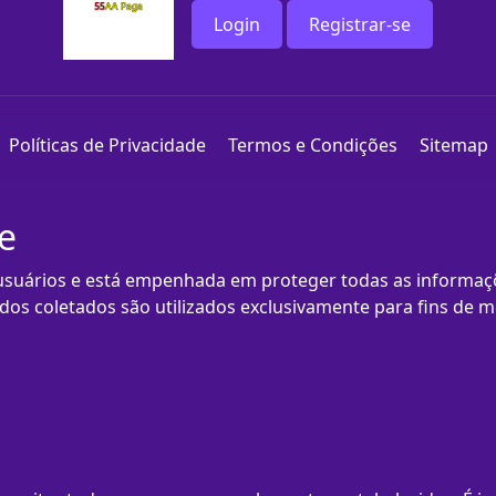
Login
Registrar-se
Políticas de Privacidade
Termos e Condições
Sitemap
de
 usuários e está empenhada em proteger todas as informaç
os coletados são utilizados exclusivamente para fins de m