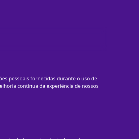
ões pessoais fornecidas durante o uso de
elhoria contínua da experiência de nossos