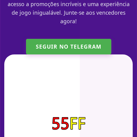
acesso a promoções incríveis e uma experiência
de jogo inigualável. Junte-se aos vencedores
agora!
SEGUIR NO TELEGRAM