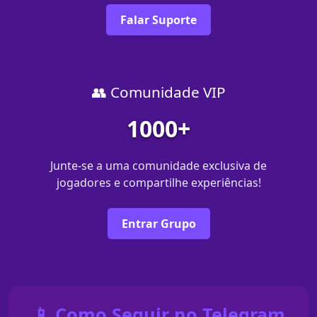
Falar Suporte
👥 Comunidade VIP
1000+
Junte-se a uma comunidade exclusiva de
jogadores e compartilhe experiências!
Entrar Grupo
📱 Como Seguir no Telegram