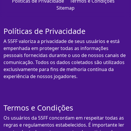
Políticas de Privacidade
Termos e Condições
Sitemap
Políticas de Privacidade
A 55FF valoriza a privacidade de seus usuários e está
empenhada em proteger todas as informações
pessoais fornecidas durante o uso de nossos canais de
comunicação. Todos os dados coletados são utilizados
exclusivamente para fins de melhoria contínua da
experiência de nossos jogadores.
Termos e Condições
Os usuários da 55FF concordam em respeitar todas as
regras e regulamentos estabelecidos. É importante ler