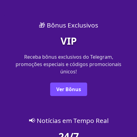
🎁 Bônus Exclusivos
VIP
Receba bônus exclusivos do Telegram,
promoções especiais e códigos promocionais
únicos!
Ver Bônus
📢 Notícias em Tempo Real
24/7