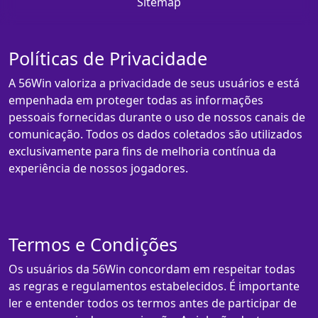
Sitemap
Políticas de Privacidade
A 56Win valoriza a privacidade de seus usuários e está
empenhada em proteger todas as informações
pessoais fornecidas durante o uso de nossos canais de
comunicação. Todos os dados coletados são utilizados
exclusivamente para fins de melhoria contínua da
experiência de nossos jogadores.
Termos e Condições
Os usuários da 56Win concordam em respeitar todas
as regras e regulamentos estabelecidos. É importante
ler e entender todos os termos antes de participar de