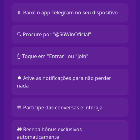
📱 Baixe o app Telegram no seu dispositivo
🔍 Procure por "@56WinOficial"
👆 Toque em "Entrar" ou "Join"
🔔 Ative as notificações para não perder
nada
💬 Participe das conversas e interaja
🎁 Receba bônus exclusivos
automaticamente