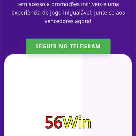
tem acesso a promoções incríveis e uma
experiência de jogo inigualável. Junte-se aos
vencedores agora!
SEGUIR NO TELEGRAM