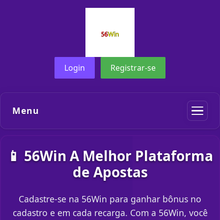
Login
Registrar-se
Menu
📱 56Win A Melhor Plataforma
de Apostas
Cadastre-se na 56Win para ganhar bônus no
cadastro e em cada recarga. Com a 56Win, você