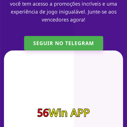
você tem acesso a promoções incríveis e uma
experiência de jogo inigualável. Junte-se aos
vencedores agora!
SEGUIR NO TELEGRAM