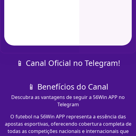
📱 Canal Oficial no Telegram!
📱 Benefícios do Canal
Descubra as vantagens de seguir a 56Win APP no
Telegram
O futebol na 56Win APP representa a essência das
apostas esportivas, oferecendo cobertura completa de
todas as competições nacionais e internacionais que