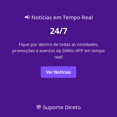
📢 Notícias em Tempo Real
24/7
Fique por dentro de todas as novidades,
promoções e eventos da 56Win APP em tempo
real!
Ver Notícias
💬 Suporte Direto