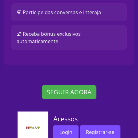
💬 Participe das conversas e interaja
🎁 Receba bônus exclusivos
automaticamente
SEGUIR AGORA
Acessos
Login
Registrar-se