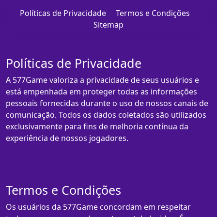
Políticas de Privacidade
Termos e Condições
Sitemap
Políticas de Privacidade
A 577Game valoriza a privacidade de seus usuários e
está empenhada em proteger todas as informações
pessoais fornecidas durante o uso de nossos canais de
comunicação. Todos os dados coletados são utilizados
exclusivamente para fins de melhoria contínua da
experiência de nossos jogadores.
Termos e Condições
Os usuários da 577Game concordam em respeitar