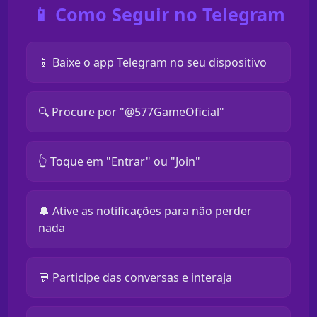
📱 Como Seguir no Telegram
📱 Baixe o app Telegram no seu dispositivo
🔍 Procure por "@577GameOficial"
👆 Toque em "Entrar" ou "Join"
🔔 Ative as notificações para não perder
nada
💬 Participe das conversas e interaja