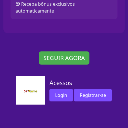
🎁 Receba bônus exclusivos
automaticamente
SEGUIR AGORA
Acessos
Login
Registrar-se