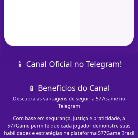
📱 Canal Oficial no Telegram!
📱 Benefícios do Canal
Descubra as vantagens de seguir a 577Game no
Telegram
Com base em segurança, justiça e praticidade, a
577Game permite que cada jogador demonstre suas
habilidades e estratégias na plataforma 577Game Brasil