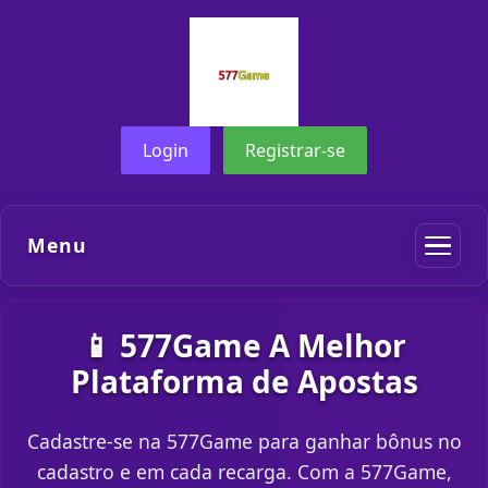
Login
Registrar-se
Menu
📱 577Game A Melhor
Plataforma de Apostas
Cadastre-se na 577Game para ganhar bônus no
cadastro e em cada recarga. Com a 577Game,