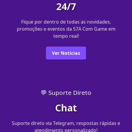
24/7
Fique por dentro de todas as novidades,
promoções e eventos da 57A Com Game em
tempo real!
Ver Notícias
💬 Suporte Direto
Chat
Suporte direto via Telegram, respostas rápidas e
atendimento personalizado!