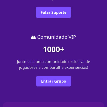
Falar Suporte
👥 Comunidade VIP
1000+
Junte-se a uma comunidade exclusiva de
jogadores e compartilhe experiências!
Entrar Grupo