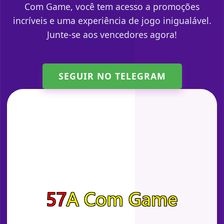
Com Game, você tem acesso a promoções
incríveis e uma experiência de jogo inigualável.
Junte-se aos vencedores agora!
SEGUIR NO TELEGRAM