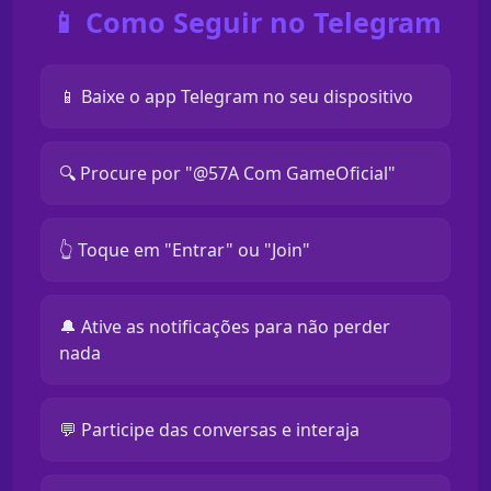
📱 Como Seguir no Telegram
📱 Baixe o app Telegram no seu dispositivo
🔍 Procure por "@57A Com GameOficial"
👆 Toque em "Entrar" ou "Join"
🔔 Ative as notificações para não perder
nada
💬 Participe das conversas e interaja