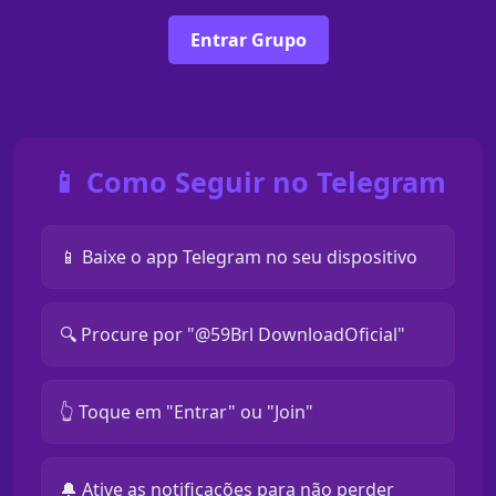
Entrar Grupo
📱 Como Seguir no Telegram
📱 Baixe o app Telegram no seu dispositivo
🔍 Procure por "@59Brl DownloadOficial"
👆 Toque em "Entrar" ou "Join"
🔔 Ative as notificações para não perder