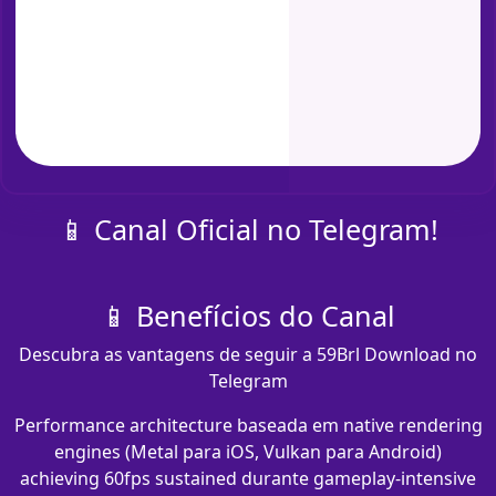
📱 Canal Oficial no Telegram!
📱 Benefícios do Canal
Descubra as vantagens de seguir a 59Brl Download no
Telegram
Performance architecture baseada em native rendering
engines (Metal para iOS, Vulkan para Android)
achieving 60fps sustained durante gameplay-intensive