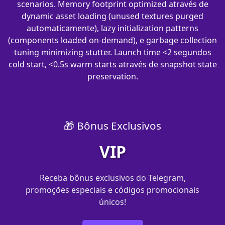
scenarios. Memory footprint optimized através de
dynamic asset loading (unused textures purged
automaticamente), lazy initialization patterns
(components loaded on-demand), e garbage collection
tuning minimizing stutter. Launch time <2 segundos
cold start, <0.5s warm starts através de snapshot state
preservation.
🎁 Bônus Exclusivos
VIP
Receba bônus exclusivos do Telegram,
promoções especiais e códigos promocionais
únicos!