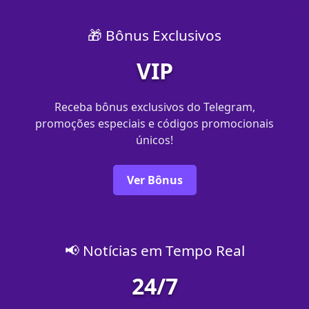
🎁 Bônus Exclusivos
VIP
Receba bônus exclusivos do Telegram,
promoções especiais e códigos promocionais
únicos!
Ver Bônus
📢 Notícias em Tempo Real
24/7