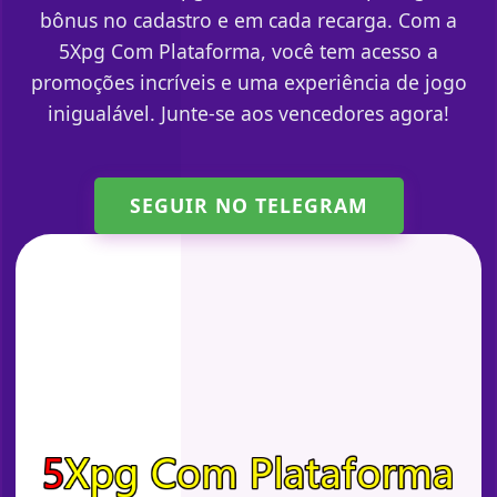
bônus no cadastro e em cada recarga. Com a
5Xpg Com Plataforma, você tem acesso a
promoções incríveis e uma experiência de jogo
inigualável. Junte-se aos vencedores agora!
SEGUIR NO TELEGRAM