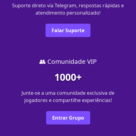
Suporte direto via Telegram, respostas rápidas e
atendimento personalizado!
Falar Suporte
👥 Comunidade VIP
1000+
Junte-se a uma comunidade exclusiva de
jogadores e compartilhe experiências!
Entrar Grupo