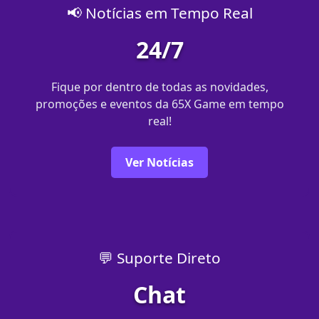
📢 Notícias em Tempo Real
24/7
Fique por dentro de todas as novidades,
promoções e eventos da 65X Game em tempo
real!
Ver Notícias
💬 Suporte Direto
Chat