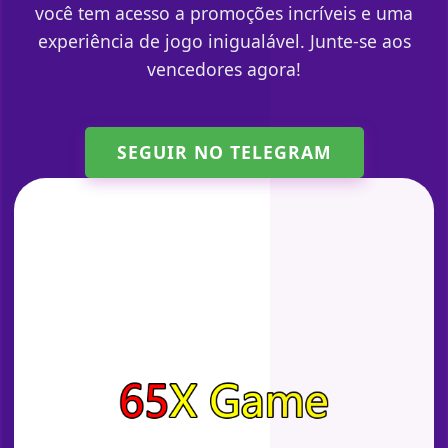
você tem acesso a promoções incríveis e uma
experiência de jogo inigualável. Junte-se aos
vencedores agora!
SEGUIR NO TELEGRAM