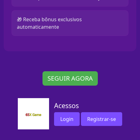
🎁 Receba bônus exclusivos
automaticamente
SEGUIR AGORA
Acessos
Login
Registrar-se