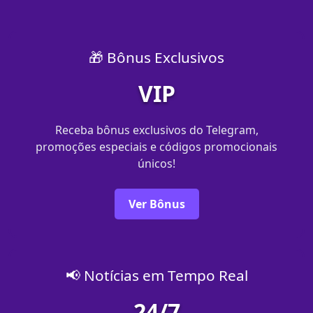
🎁 Bônus Exclusivos
VIP
Receba bônus exclusivos do Telegram,
promoções especiais e códigos promocionais
únicos!
Ver Bônus
📢 Notícias em Tempo Real
24/7