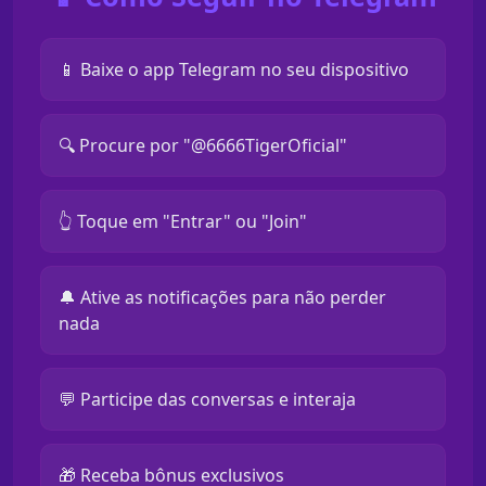
📱 Baixe o app Telegram no seu dispositivo
🔍 Procure por "@6666TigerOficial"
👆 Toque em "Entrar" ou "Join"
🔔 Ative as notificações para não perder
nada
💬 Participe das conversas e interaja
🎁 Receba bônus exclusivos