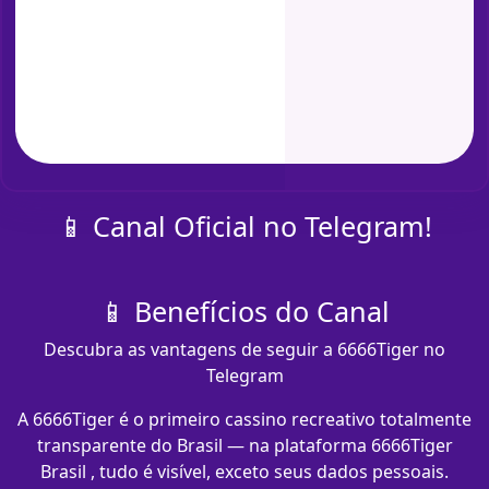
📱 Canal Oficial no Telegram!
📱 Benefícios do Canal
Descubra as vantagens de seguir a 6666Tiger no
Telegram
A 6666Tiger é o primeiro cassino recreativo totalmente
transparente do Brasil — na plataforma 6666Tiger
Brasil , tudo é visível, exceto seus dados pessoais.