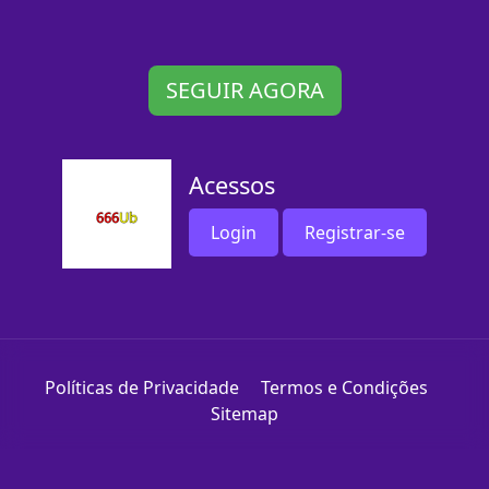
SEGUIR AGORA
Acessos
Login
Registrar-se
Políticas de Privacidade
Termos e Condições
Sitemap