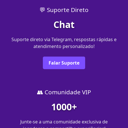
💬 Suporte Direto
Chat
Suporte direto via Telegram, respostas rápidas e
atendimento personalizado!
Falar Suporte
👥 Comunidade VIP
1000+
Junte-se a uma comunidade exclusiva de