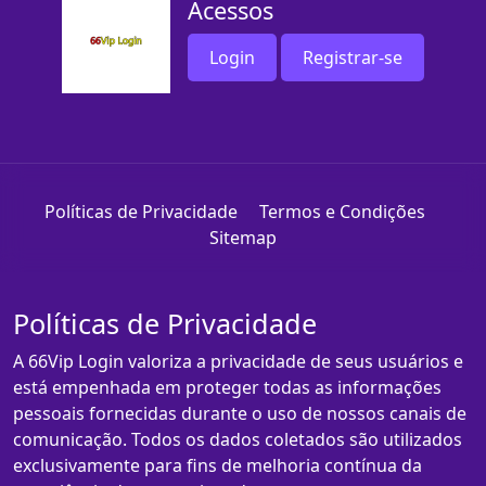
Acessos
Login
Registrar-se
Políticas de Privacidade
Termos e Condições
Sitemap
Políticas de Privacidade
A 66Vip Login valoriza a privacidade de seus usuários e
está empenhada em proteger todas as informações
pessoais fornecidas durante o uso de nossos canais de
comunicação. Todos os dados coletados são utilizados
exclusivamente para fins de melhoria contínua da