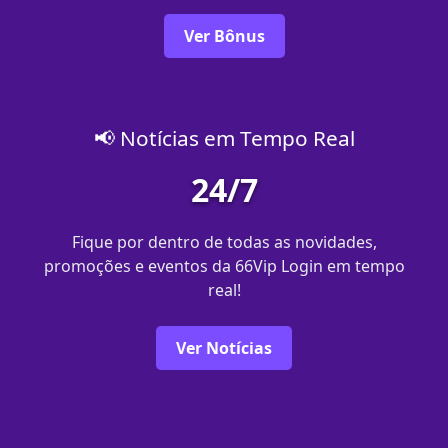
Ver Bônus
📢 Notícias em Tempo Real
24/7
Fique por dentro de todas as novidades,
promoções e eventos da 66Vip Login em tempo
real!
Ver Notícias