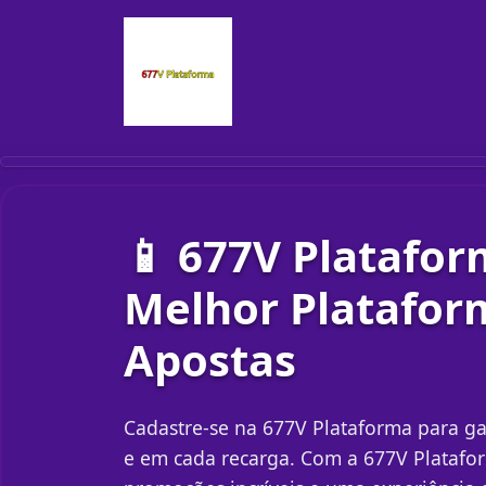
📱 677V Platafor
Melhor Platafor
Apostas
Cadastre-se na 677V Plataforma para g
e em cada recarga. Com a 677V Platafo