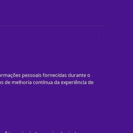
formações pessoais fornecidas durante o
ns de melhoria contínua da experiência de