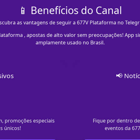
📱 Benefícios do Canal
scubra as vantagens de seguir a 677V Plataforma no Teleg
ataforma , apostas de alto valor sem preocupações! App s
amplamente usado no Brasil.
sivos
📢 Notí
m, promoções especiais
Fique por dentro d
s únicos!
eventos da 67