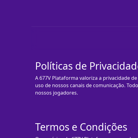
Políticas de Privacida
A 677V Plataforma valoriza a privacidade d
uso de nossos canais de comunicação. Todos
nossos jogadores.
Termos e Condições