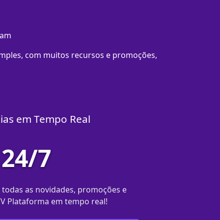
ram
imples, com muitos recursos e promoções,
cias em Tempo Real
24/7
e todas as novidades, promoções e
7V Plataforma em tempo real!