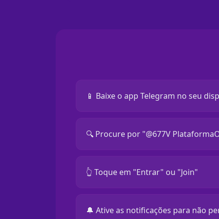
📱 Baixe o app Telegram no seu disp
🔍 Procure por "@677V PlataformaOf
👆 Toque em "Entrar" ou "Join"
🔔 Ative as notificações para não p