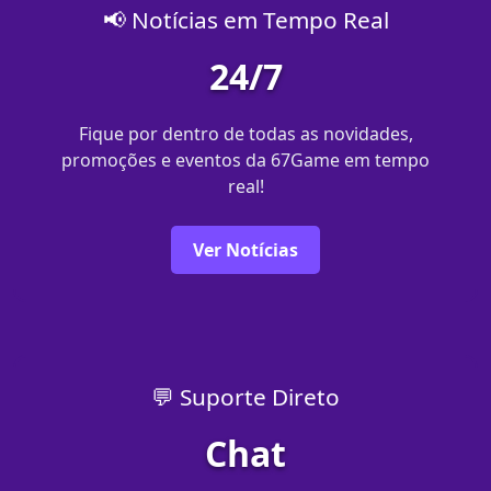
📢 Notícias em Tempo Real
24/7
Fique por dentro de todas as novidades,
promoções e eventos da 67Game em tempo
real!
Ver Notícias
💬 Suporte Direto
Chat