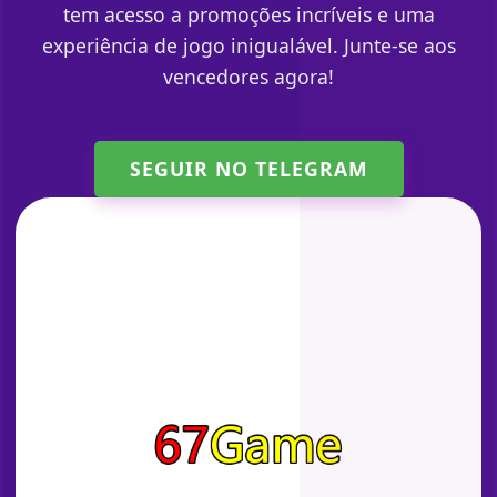
tem acesso a promoções incríveis e uma
experiência de jogo inigualável. Junte-se aos
vencedores agora!
SEGUIR NO TELEGRAM