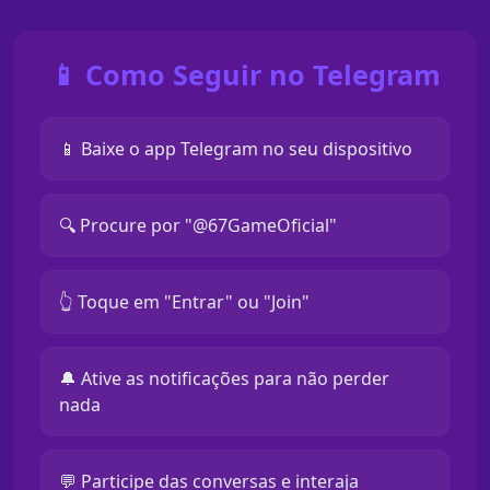
📱 Como Seguir no Telegram
📱 Baixe o app Telegram no seu dispositivo
🔍 Procure por "@67GameOficial"
👆 Toque em "Entrar" ou "Join"
🔔 Ative as notificações para não perder
nada
💬 Participe das conversas e interaja