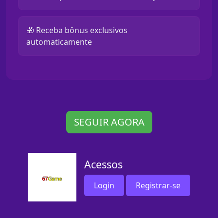
🎁 Receba bônus exclusivos
automaticamente
SEGUIR AGORA
Acessos
Login
Registrar-se