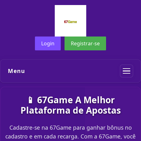
Login
Registrar-se
Menu
📱 67Game A Melhor
Plataforma de Apostas
Cadastre-se na 67Game para ganhar bônus no
cadastro e em cada recarga. Com a 67Game, você