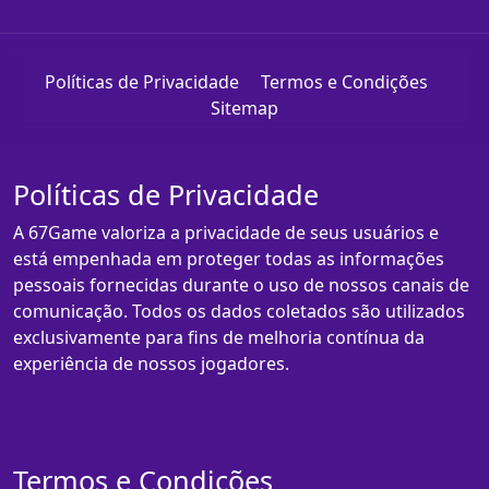
Políticas de Privacidade
Termos e Condições
Sitemap
Políticas de Privacidade
A 67Game valoriza a privacidade de seus usuários e
está empenhada em proteger todas as informações
pessoais fornecidas durante o uso de nossos canais de
comunicação. Todos os dados coletados são utilizados
exclusivamente para fins de melhoria contínua da
experiência de nossos jogadores.
Termos e Condições