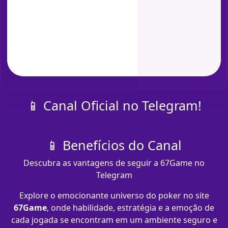
📱 Canal Oficial no Telegram!
📱 Benefícios do Canal
Descubra as vantagens de seguir a 67Game no
Telegram
Explore o emocionante universo do poker no site
67Game
, onde habilidade, estratégia e a emoção de
cada jogada se encontram em um ambiente seguro e