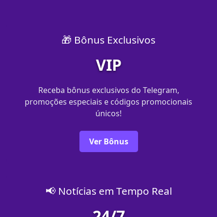
🎁 Bônus Exclusivos
VIP
Receba bônus exclusivos do Telegram,
promoções especiais e códigos promocionais
únicos!
Ver Bônus
📢 Notícias em Tempo Real
24/7