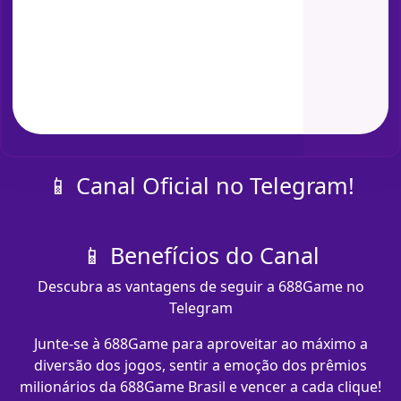
📱 Canal Oficial no Telegram!
📱 Benefícios do Canal
Descubra as vantagens de seguir a 688Game no
Telegram
Junte-se à 688Game para aproveitar ao máximo a
diversão dos jogos, sentir a emoção dos prêmios
milionários da 688Game Brasil e vencer a cada clique!