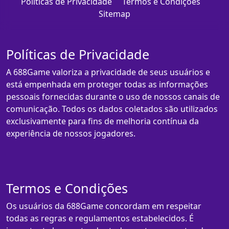
Políticas de Privacidade
Termos e Condições
Sitemap
Políticas de Privacidade
A 688Game valoriza a privacidade de seus usuários e
está empenhada em proteger todas as informações
pessoais fornecidas durante o uso de nossos canais de
comunicação. Todos os dados coletados são utilizados
exclusivamente para fins de melhoria contínua da
experiência de nossos jogadores.
Termos e Condições
Os usuários da 688Game concordam em respeitar
todas as regras e regulamentos estabelecidos. É