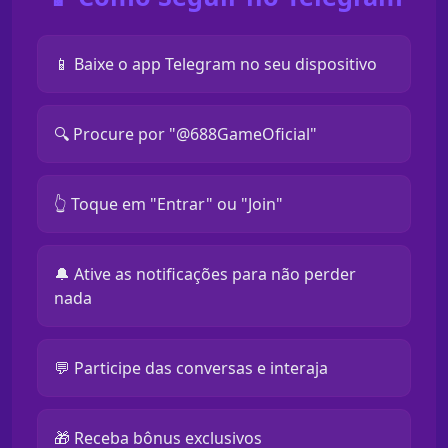
📱 Baixe o app Telegram no seu dispositivo
🔍 Procure por "@688GameOficial"
👆 Toque em "Entrar" ou "Join"
🔔 Ative as notificações para não perder
nada
💬 Participe das conversas e interaja
🎁 Receba bônus exclusivos