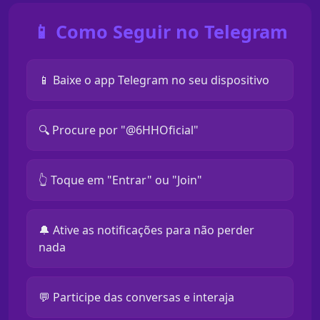
📱 Como Seguir no Telegram
📱 Baixe o app Telegram no seu dispositivo
🔍 Procure por "@6HHOficial"
👆 Toque em "Entrar" ou "Join"
🔔 Ative as notificações para não perder
nada
💬 Participe das conversas e interaja