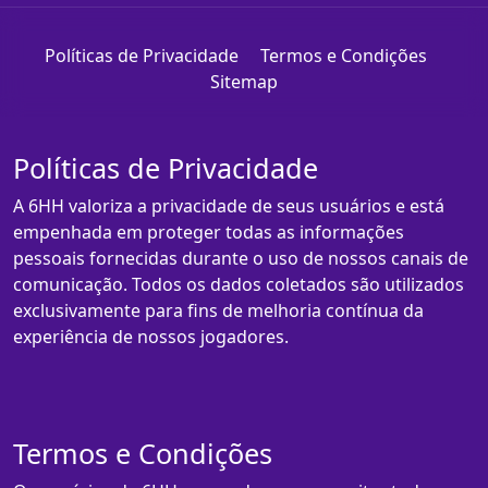
Políticas de Privacidade
Termos e Condições
Sitemap
Políticas de Privacidade
A 6HH valoriza a privacidade de seus usuários e está
empenhada em proteger todas as informações
pessoais fornecidas durante o uso de nossos canais de
comunicação. Todos os dados coletados são utilizados
exclusivamente para fins de melhoria contínua da
experiência de nossos jogadores.
Termos e Condições