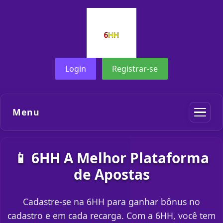
Login
Registrar-se
Menu
📱 6HH A Melhor Plataforma
de Apostas
Cadastre-se na 6HH para ganhar bônus no
cadastro e em cada recarga. Com a 6HH, você tem