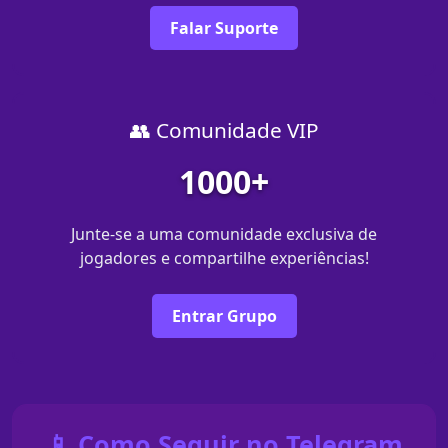
Falar Suporte
👥 Comunidade VIP
1000+
Junte-se a uma comunidade exclusiva de
jogadores e compartilhe experiências!
Entrar Grupo
📱 Como Seguir no Telegram