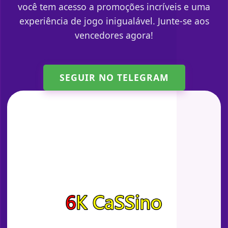
você tem acesso a promoções incríveis e uma
experiência de jogo inigualável. Junte-se aos
vencedores agora!
SEGUIR NO TELEGRAM