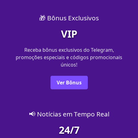
🎁 Bônus Exclusivos
VIP
Receba bônus exclusivos do Telegram,
promoções especiais e códigos promocionais
únicos!
Ver Bônus
📢 Notícias em Tempo Real
24/7