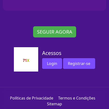
SEGUIR AGORA
Acessos
Login
Registrar-se
Políticas de Privacidade
Termos e Condições
Sitemap