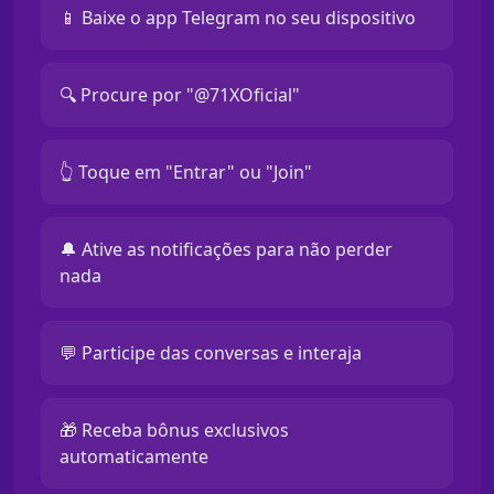
📱 Baixe o app Telegram no seu dispositivo
🔍 Procure por "@71XOficial"
👆 Toque em "Entrar" ou "Join"
🔔 Ative as notificações para não perder
nada
💬 Participe das conversas e interaja
🎁 Receba bônus exclusivos
automaticamente