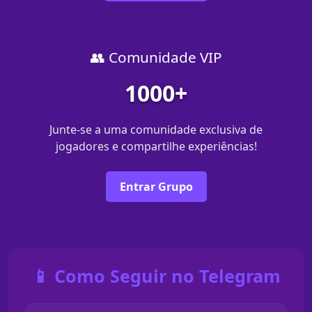
👥 Comunidade VIP
1000+
Junte-se a uma comunidade exclusiva de
jogadores e compartilhe experiências!
Entrar Grupo
📱 Como Seguir no Telegram