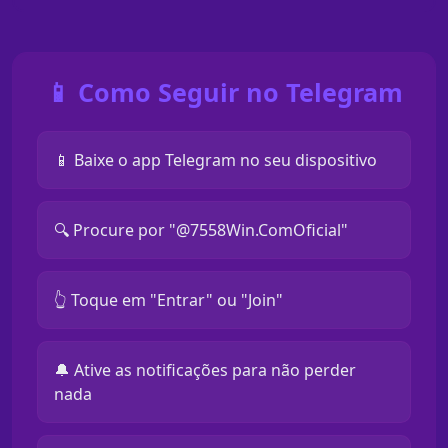
📱 Como Seguir no Telegram
📱 Baixe o app Telegram no seu dispositivo
🔍 Procure por "@7558Win.ComOficial"
👆 Toque em "Entrar" ou "Join"
🔔 Ative as notificações para não perder
nada