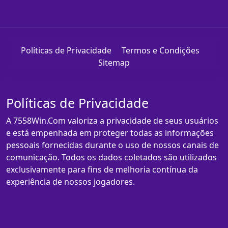
Políticas de Privacidade
Termos e Condições
Sitemap
Políticas de Privacidade
A 7558Win.Com valoriza a privacidade de seus usuários
e está empenhada em proteger todas as informações
pessoais fornecidas durante o uso de nossos canais de
comunicação. Todos os dados coletados são utilizados
exclusivamente para fins de melhoria contínua da
experiência de nossos jogadores.