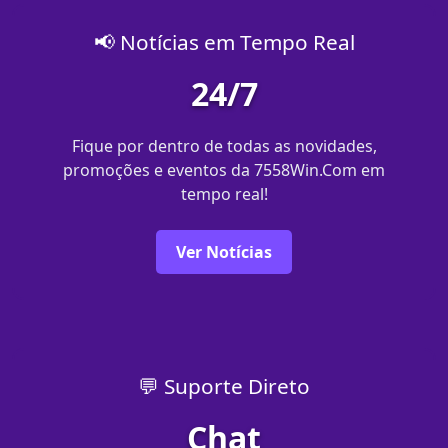
📢 Notícias em Tempo Real
24/7
Fique por dentro de todas as novidades,
promoções e eventos da 7558Win.Com em
tempo real!
Ver Notícias
💬 Suporte Direto
Chat