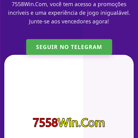
7558Win.Com, você tem acesso a promoções
incríveis e uma experiência de jogo inigualável.
Junte-se aos vencedores agora!
SEGUIR NO TELEGRAM