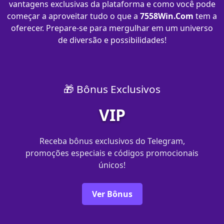
vantagens exclusivas da plataforma e como você pode
começar a aproveitar tudo o que a
7558Win.Com
tem a
oferecer. Prepare-se para mergulhar em um universo
de diversão e possibilidades!
🎁 Bônus Exclusivos
VIP
Receba bônus exclusivos do Telegram,
promoções especiais e códigos promocionais
únicos!
Ver Bônus