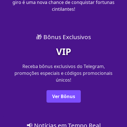
giro é uma nova chance de conquistar fortunas
cintilantes!
🎁 Bônus Exclusivos
VIP
Receba bônus exclusivos do Telegram,
promoções especiais e códigos promocionais
únicos!
Ver Bônus
📢 Notícias em Tempo Real