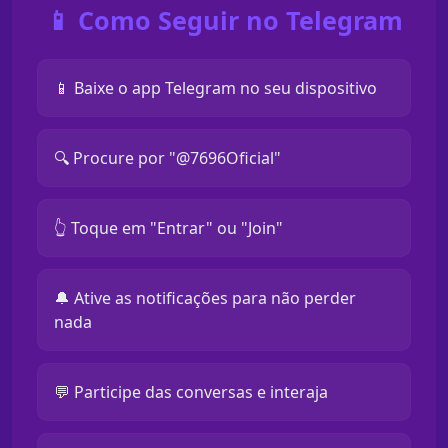
📱 Como Seguir no Telegram
📱 Baixe o app Telegram no seu dispositivo
🔍 Procure por "@7696Oficial"
👆 Toque em "Entrar" ou "Join"
🔔 Ative as notificações para não perder
nada
💬 Participe das conversas e interaja