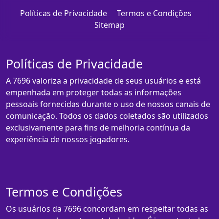
Políticas de Privacidade
Termos e Condições
Sitemap
Políticas de Privacidade
A 7696 valoriza a privacidade de seus usuários e está
empenhada em proteger todas as informações
pessoais fornecidas durante o uso de nossos canais de
comunicação. Todos os dados coletados são utilizados
exclusivamente para fins de melhoria contínua da
experiência de nossos jogadores.
Termos e Condições
Os usuários da 7696 concordam em respeitar todas as