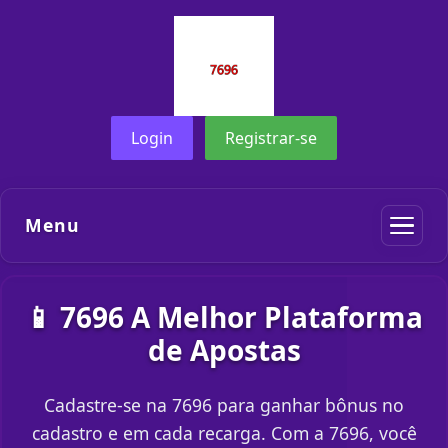
Login
Registrar-se
Menu
📱 7696 A Melhor Plataforma
de Apostas
Cadastre-se na 7696 para ganhar bônus no
cadastro e em cada recarga. Com a 7696, você