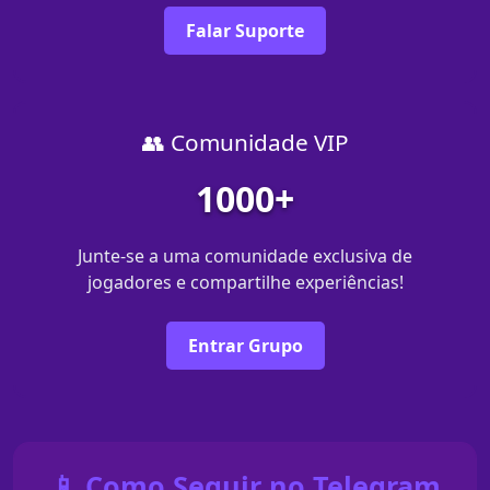
Falar Suporte
👥 Comunidade VIP
1000+
Junte-se a uma comunidade exclusiva de
jogadores e compartilhe experiências!
Entrar Grupo
📱 Como Seguir no Telegram