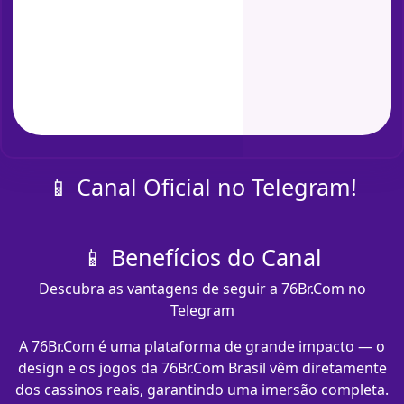
📱 Canal Oficial no Telegram!
📱 Benefícios do Canal
Descubra as vantagens de seguir a 76Br.Com no
Telegram
A 76Br.Com é uma plataforma de grande impacto — o
design e os jogos da 76Br.Com Brasil vêm diretamente
dos cassinos reais, garantindo uma imersão completa.