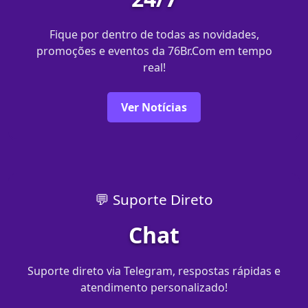
Fique por dentro de todas as novidades,
promoções e eventos da 76Br.Com em tempo
real!
Ver Notícias
💬 Suporte Direto
Chat
Suporte direto via Telegram, respostas rápidas e
atendimento personalizado!