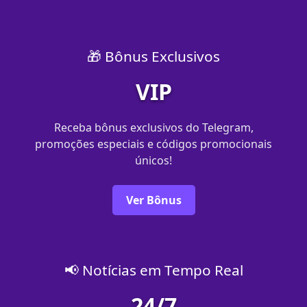
🎁 Bônus Exclusivos
VIP
Receba bônus exclusivos do Telegram,
promoções especiais e códigos promocionais
únicos!
Ver Bônus
📢 Notícias em Tempo Real
24/7