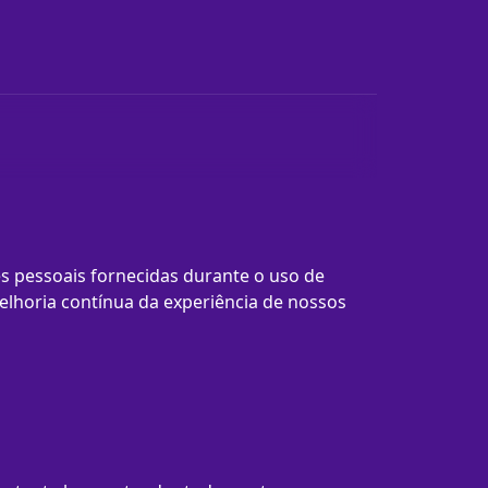
s pessoais fornecidas durante o uso de
elhoria contínua da experiência de nossos