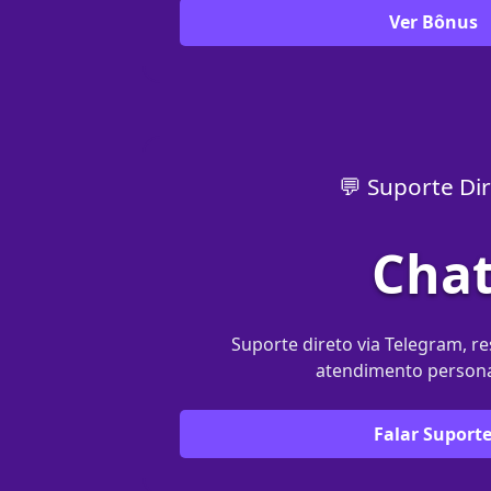
Ver Bônus
💬 Suporte Di
Cha
Suporte direto via Telegram, r
atendimento persona
Falar Suport