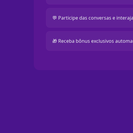
💬 Participe das conversas e interaj
🎁 Receba bônus exclusivos autom