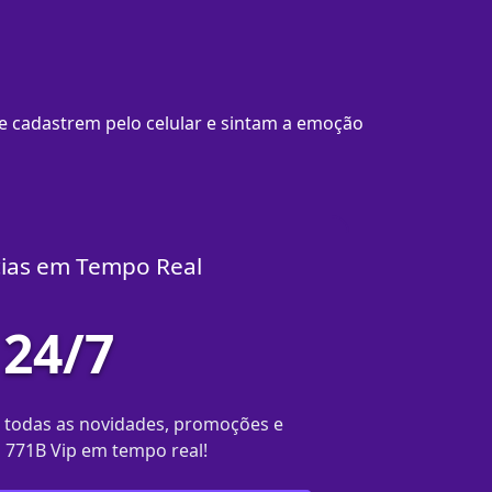
se cadastrem pelo celular e sintam a emoção
cias em Tempo Real
24/7
e todas as novidades, promoções e
 771B Vip em tempo real!