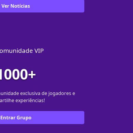
Ver Notícias
Comunidade VIP
1000+
unidade exclusiva de jogadores e
rtilhe experiências!
Entrar Grupo