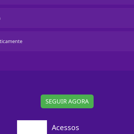
a
aticamente
SEGUIR AGORA
Acessos