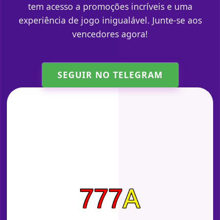
tem acesso a promoções incríveis e uma
experiência de jogo inigualável. Junte-se aos
vencedores agora!
SEGUIR NO TELEGRAM