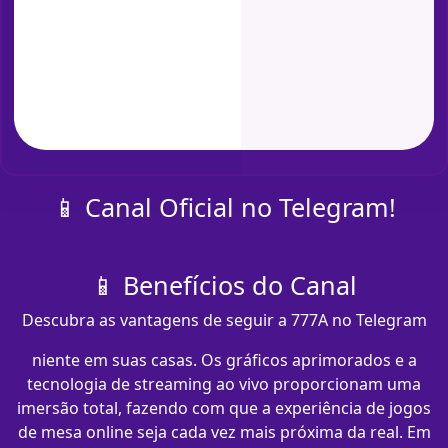
📱 Canal Oficial no Telegram!
📱 Benefícios do Canal
Descubra as vantagens de seguir a 777A no Telegram
niente em suas casas. Os gráficos aprimorados e a
tecnologia de streaming ao vivo proporcionam uma
imersão total, fazendo com que a experiência de jogos
de mesa online seja cada vez mais próxima da real. Em