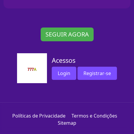
SEGUIR AGORA
Acessos
Login
Registrar-se
Políticas de Privacidade
Termos e Condições
Sitemap