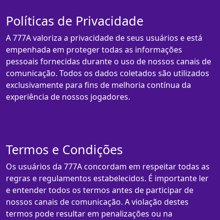
Políticas de Privacidade
A 777A valoriza a privacidade de seus usuários e está
empenhada em proteger todas as informações
pessoais fornecidas durante o uso de nossos canais de
comunicação. Todos os dados coletados são utilizados
exclusivamente para fins de melhoria contínua da
experiência de nossos jogadores.
Termos e Condições
Os usuários da 777A concordam em respeitar todas as
regras e regulamentos estabelecidos. É importante ler
e entender todos os termos antes de participar de
nossos canais de comunicação. A violação destes
termos pode resultar em penalizações ou na