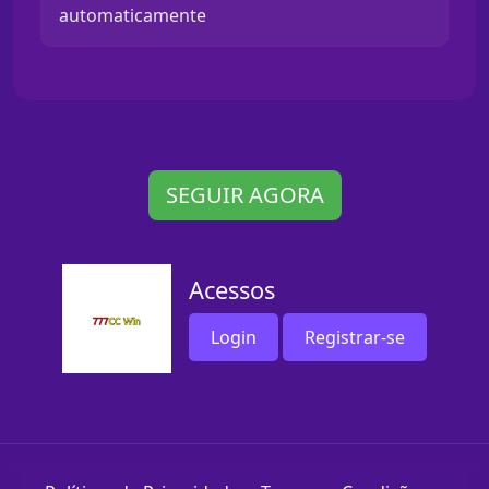
automaticamente
SEGUIR AGORA
Acessos
Login
Registrar-se