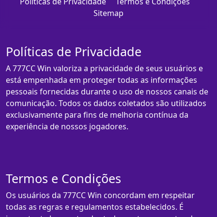
Políticas de Privacidade
Termos e Condições
Sitemap
Políticas de Privacidade
A 777CC Win valoriza a privacidade de seus usuários e
está empenhada em proteger todas as informações
pessoais fornecidas durante o uso de nossos canais de
comunicação. Todos os dados coletados são utilizados
exclusivamente para fins de melhoria contínua da
experiência de nossos jogadores.
Termos e Condições
Os usuários da 777CC Win concordam em respeitar
todas as regras e regulamentos estabelecidos. É