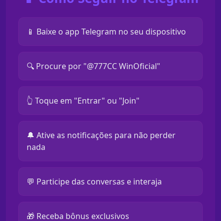
📱 Baixe o app Telegram no seu dispositivo
🔍 Procure por "@777CC WinOficial"
👆 Toque em "Entrar" ou "Join"
🔔 Ative as notificações para não perder
nada
💬 Participe das conversas e interaja
🎁 Receba bônus exclusivos