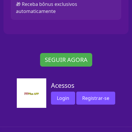
🎁 Receba bônus exclusivos
automaticamente
SEGUIR AGORA
Acessos
Login
Registrar-se