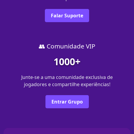
Falar Suporte
👥 Comunidade VIP
1000+
Junte-se a uma comunidade exclusiva de
jogadores e compartilhe experiências!
Entrar Grupo