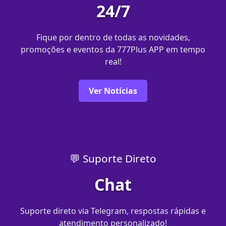
24/7
Fique por dentro de todas as novidades,
promoções e eventos da 777Plus APP em tempo
real!
Ver Notícias
💬 Suporte Direto
Chat
Suporte direto via Telegram, respostas rápidas e
atendimento personalizado!