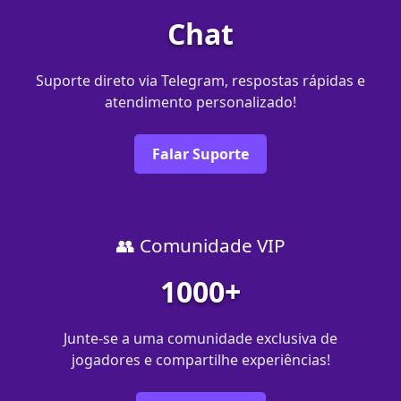
Chat
Suporte direto via Telegram, respostas rápidas e
atendimento personalizado!
Falar Suporte
👥 Comunidade VIP
1000+
Junte-se a uma comunidade exclusiva de
jogadores e compartilhe experiências!