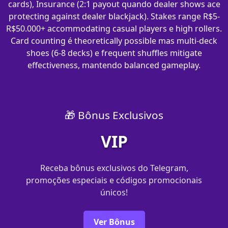
cards), Insurance (2:1 payout quando dealer shows ace
protecting against dealer blackjack). Stakes range R$5-
R$50.000+ accommodating casual players e high rollers.
Card counting é theoretically possible mas multi-deck
shoes (6-8 decks) e frequent shuffles mitigate
effectiveness, mantendo balanced gameplay.
🎁 Bônus Exclusivos
VIP
Receba bônus exclusivos do Telegram,
promoções especiais e códigos promocionais
únicos!
Ver Bônus