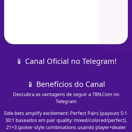
📱 Canal Oficial no Telegram!
📱 Benefícios do Canal
Descubra as vantagens de seguir a 78N.Com no
Telegram
Side bets amplify excitement: Perfect Pairs (payouts 5:1-
30:1 baseados em pair quality: mixed/colored/perfect),
21+3 (poker-style combinations usando player+dealer