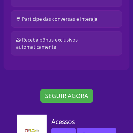
💬 Participe das conversas e interaja
🎁 Receba bônus exclusivos
automaticamente
SEGUIR AGORA
Acessos