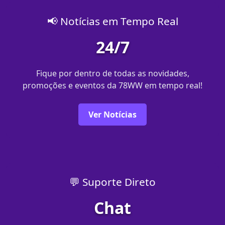
📢 Notícias em Tempo Real
24/7
Fique por dentro de todas as novidades,
promoções e eventos da 78WW em tempo real!
Ver Notícias
💬 Suporte Direto
Chat