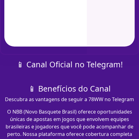
📱 Canal Oficial no Telegram!
📱 Benefícios do Canal
Descubra as vantagens de seguir a 78WW no Telegram
O NBB (Novo Basquete Brasil) oferece oportunidades
únicas de apostas em jogos que envolvem equipes
brasileiras e jogadores que você pode acompanhar de
perto. Nossa plataforma oferece cobertura completa