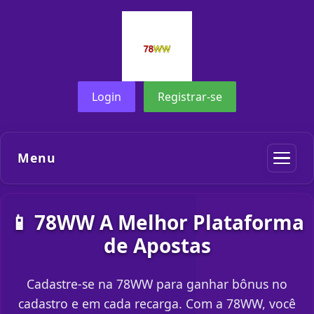
Login
Registrar-se
Menu
📱 78WW A Melhor Plataforma
de Apostas
Cadastre-se na 78WW para ganhar bônus no
cadastro e em cada recarga. Com a 78WW, você