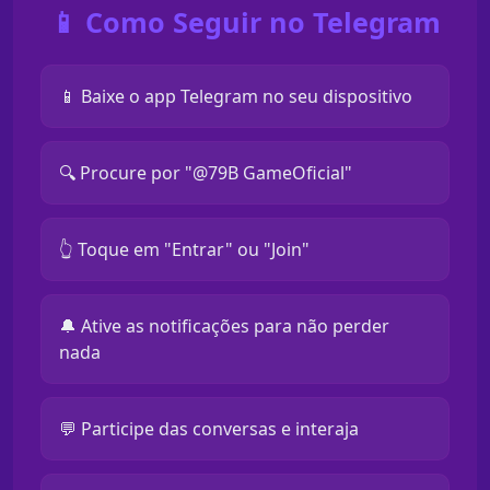
📱 Como Seguir no Telegram
📱 Baixe o app Telegram no seu dispositivo
🔍 Procure por "@79B GameOficial"
👆 Toque em "Entrar" ou "Join"
🔔 Ative as notificações para não perder
nada
💬 Participe das conversas e interaja