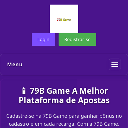
Login
Registrar-se
Menu
📱 79B Game A Melhor
Plataforma de Apostas
Cadastre-se na 79B Game para ganhar bônus no
cadastro e em cada recarga. Com a 79B Game,