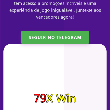
tem acesso a promoções incríveis e uma
experiência de jogo inigualável. Junte-se aos
vencedores agora!
SEGUIR NO TELEGRAM