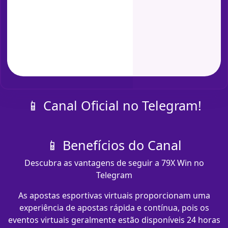
📱 Canal Oficial no Telegram!
📱 Benefícios do Canal
Descubra as vantagens de seguir a 79X Win no
Telegram
As apostas esportivas virtuais proporcionam uma
experiência de apostas rápida e contínua, pois os
eventos virtuais geralmente estão disponíveis 24 horas