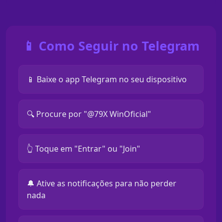
📱 Como Seguir no Telegram
📱 Baixe o app Telegram no seu dispositivo
🔍 Procure por "@79X WinOficial"
👆 Toque em "Entrar" ou "Join"
🔔 Ative as notificações para não perder
nada