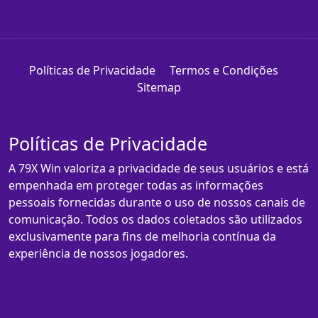
Políticas de Privacidade
Termos e Condições
Sitemap
Políticas de Privacidade
A 79X Win valoriza a privacidade de seus usuários e está
empenhada em proteger todas as informações
pessoais fornecidas durante o uso de nossos canais de
comunicação. Todos os dados coletados são utilizados
exclusivamente para fins de melhoria contínua da
experiência de nossos jogadores.