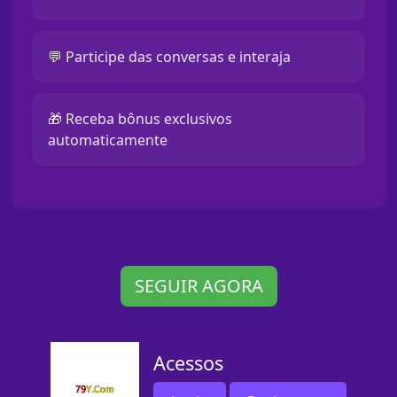
💬 Participe das conversas e interaja
🎁 Receba bônus exclusivos
automaticamente
SEGUIR AGORA
Acessos