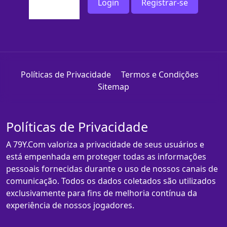
Login
Registrar-se
Políticas de Privacidade
Termos e Condições
Sitemap
Políticas de Privacidade
A 79Y.Com valoriza a privacidade de seus usuários e
está empenhada em proteger todas as informações
pessoais fornecidas durante o uso de nossos canais de
comunicação. Todos os dados coletados são utilizados
exclusivamente para fins de melhoria contínua da
experiência de nossos jogadores.