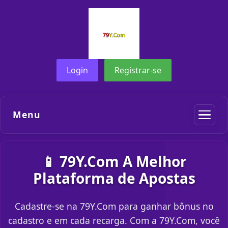
Login
Registrar-se
Menu
📱 79Y.Com A Melhor
Plataforma de Apostas
Cadastre-se na 79Y.Com para ganhar bônus no
cadastro e em cada recarga. Com a 79Y.Com, você